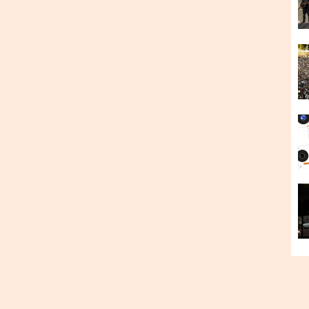
на пісню
Hey! (Tell Me Yes)
випустили в липні 2019
рчість вплинули The Beatles та The Sonics.