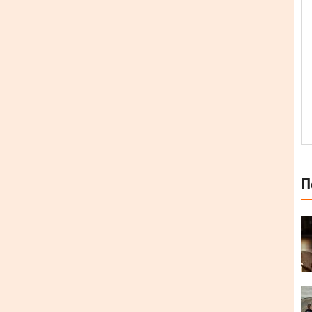
П
нтів: Блонде – гітара, лід-вокал і тамбурин; Вадік
лат – гітара та бек-вокал; Пабло – бас-гітара.