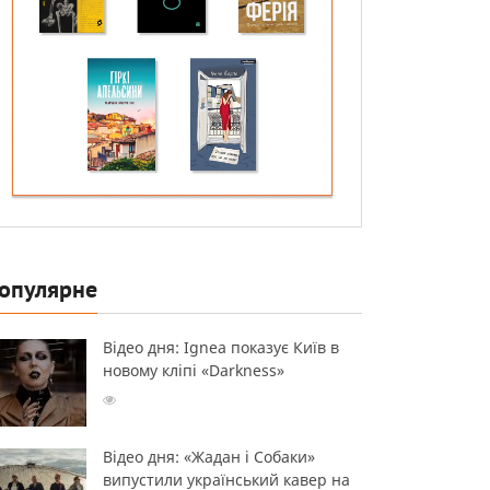
опулярне
Відео дня: Ignea показує Київ в
новому кліпі «Darkness»
Відео дня: «Жадан і Собаки»
випустили український кавер на