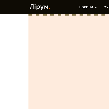
НОВИНИ
МУ
The Cutes
Марія Бліндюк
•
1 Серпня, 2019