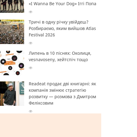
«I Wanna Be Your Dog» Іггі Попа
Тричі в одну річку увійдеш?
Розбираємо, яким вийшов Atlas
Festival 2026
Липень в 10 піснях: Околиця,
vesnavoseny, хейтспіч тощо
Readeat продає дві книгарні: як
компанія змінює стратегію
розвитку — розмова з Дмитром
Феліксовим