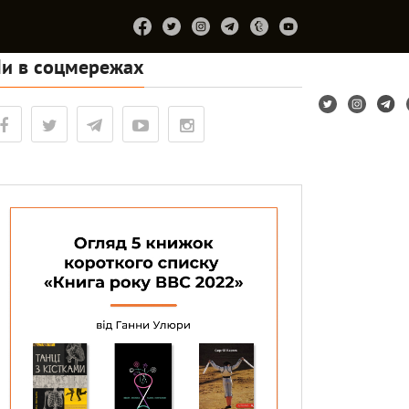
и в соцмережах
Підтримайте
Про
Співпраця
Лірум
проєкт