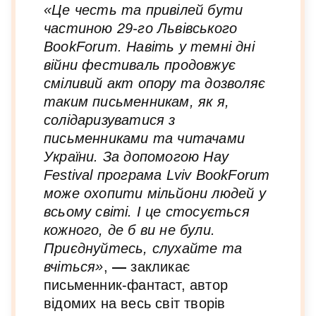
«Це честь та привілей бути
частиною 29-го Львівського
BookForum. Навіть у темні дні
війни фестиваль продовжує
сміливий акт опору та дозволяє
таким письменникам, як я,
солідаризуватися з
письменниками та читачами
України. За допомогою Hay
Festival програма Lviv BookForum
може охопити мільйони людей у ​​
всьому світі. І це стосується
кожного, де б ви не були.
Приєднуйтесь, слухайте та
вчіться»
,
—
закликає
письменник-фантаст, автор
відомих на весь світ творів