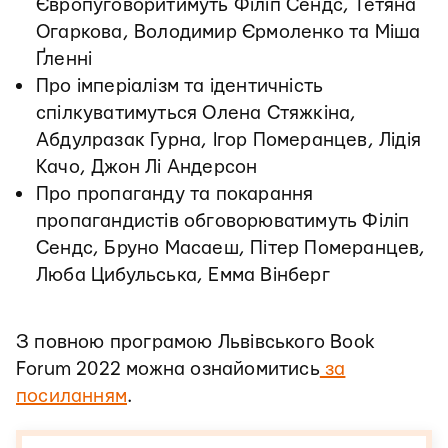
Європуговоритимуть Філіп Сендс, Тетяна
Огаркова, Володимир Єрмоленко та Міша
Ґленні
Про імперіалізм та ідентичність
спілкуватимуться Олена Стяжкіна,
Абдулразак Гурна, Ігор Померанцев, Лідія
Качо, Джон Лі Андерсон
Про пропаганду та покарання
пропагандистів обговорюватимуть Філіп
Сендс, Бруно Масаеш, Пітер Померанцев,
Люба Цибульська, Емма Вінберг
З повною програмою Львівського Book
Forum 2022 можна ознайомитись
за
посиланням
.