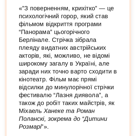
«”З поверненням, крихітко” — це
психологічний горор, який став
фільмом відкриття програми
“Панорама” цьогорічного
Берлінале. Стрічка зібрала
плеяду видатних австрійських
акторів, які, можливо, не відомі
широкому загалу в Україні, але
заради них точно варто сходити в
кінотеатр. Фільм має прямі
відсилки до минулорічної стрічки
фестивалю “Лазня диявола”, а
також до робіт таких майстрів, як
Міхаель
Ханеке та Роман
Поланскі, зокрема до “Дитини
Розмарі
”».