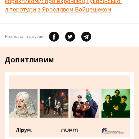
корективами: про екранізації української
літератури з Ярославом Войцешеком
Розповiсти друзям
Допитливим