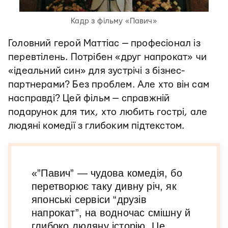
Кадр з фільму «Павич»
Головний герой Маттіас — професіонал із
перевтілень. Потрібен «друг напрокат» чи
«ідеальний син» для зустрічі з бізнес-
партнерами? Без проблем. Але хто він сам
насправді? Цей фільм — справжній
подарунок для тих, хто любить гострі, але
людяні комедії з глибоким підтекстом.
«”Павич” — чудова комедія, бо
перетворює таку дивну річ, як
японські сервіси “друзів
напрокат”, на водночас смішну й
глибоко людяну історію. Це