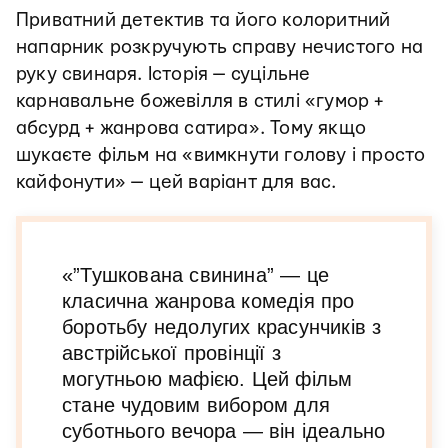
Приватний детектив та його колоритний
напарник розкручують справу нечистого на
руку свинаря. Історія — суцільне
карнавальне божевілля в стилі «гумор +
абсурд + жанрова сатира». Тому якщо
шукаєте фільм на «вимкнути голову і просто
кайфонути» — цей варіант для вас.
«”Тушкована свинина” — це
класична жанрова комедія про
боротьбу недолугих красунчиків з
австрійської провінції з
могутньою мафією. Цей фільм
стане чудовим вибором для
суботнього вечора — він ідеально