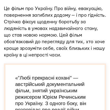
Це фільм про Україну. Про війну, евакуацію,
повернення загиблих додому — і про гідність.
Стрічка фіксує щоденну боротьбу за
людяність в умовах надзвичайного стану,
що став новою нормою. Цей фільм
обов’язковий до перегляду для тих, хто хоче
краще зрозуміти себе, своїх близьких і нашу
країну в ці непрості часи.
«”Любі прекрасні кохані” —
австрійський документальний
фільм, знятий українським
режисером Юрієм Речинським
про Україну. З одного боку, він
розповідає про реалії війни,