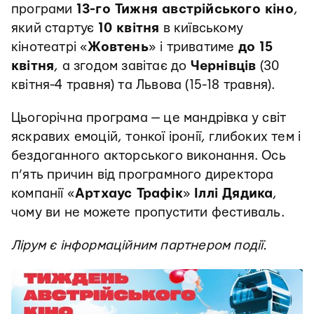
програми
13-го Тижня австрійського кіно
,
який стартує
10 квітня
в київському
кінотеатрі «
Жовтень
» і триватиме
до 15
квітня
, а згодом завітає до
Чернівців
(30
квітня-4 травня) та Львова (15-18 травня).
Цьогорічна програма — це мандрівка у світ
яскравих емоцій, тонкої іронії, глибоких тем і
бездоганного акторського виконання. Ось
п’ять причин від програмного директора
компанії «
Артхаус Трафік
»
Іллі Дядика
,
чому ви не можете пропустити фестиваль.
Лірум є інформаційним партнером події.