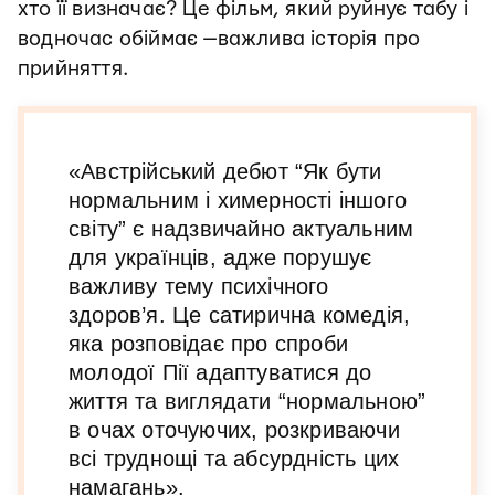
хто її визначає? Це фільм, який руйнує табу і
водночас обіймає —важлива історія про
прийняття.
«Австрійський дебют “Як бути
нормальним і химерності іншого
світу” є надзвичайно актуальним
для українців, адже порушує
важливу тему психічного
здоров’я. Це сатирична комедія,
яка розповідає про спроби
молодої Пії адаптуватися до
життя та виглядати “нормальною”
в очах оточуючих, розкриваючи
всі труднощі та абсурдність цих
намагань».