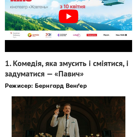
1. Комедія, яка змусить і сміятися, і
задуматися — «Павич»
Режисер: Бернгард Венґер