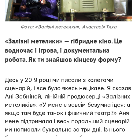
Фото: «Залізні метелики», Анастасія Тиха
«Залізні метелики» — гібридне кіно. Це
водночас і ігрова, і документальна
робота. Як ти знайшов кінцеву форму?
Десь у 2019 році ми писали з колегами
сценарій, і все було якесь нецікаве. Я сказав
Ані Зобніной, лінійній продюсерці «Залізних
метеликів»: «У мене є зовсім безумна ідея: а
якщо там буде танок і фізичний театр?» Аня
мене підтримала і весь подальший сценарій
ми написали буквально за три дні. Із нього