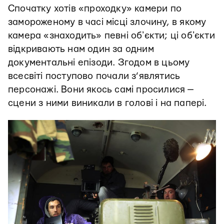
Спочатку хотів «проходку» камери по
замороженому в часі місці злочину, в якому
камера «знаходить» певні обʼєкти; ці обʼєкти
відкривають нам один за одним
документальні епізоди. Згодом в цьому
всесвіті поступово почали з’являтись
персонажі. Вони якось самі просилися —
сцени з ними виникали в голові і на папері.