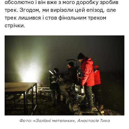
абсолютно і він вже з мого доробку зробив
трек. Згодом, ми вирізали цей епізод, але
трек лишився і став фінальним треком
стрічки.
Фото: «Залізні метелики», Анастасія Тиха