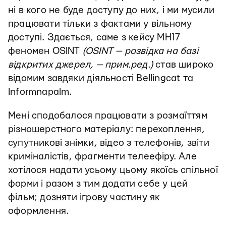
ні в кого не буде доступу до них, і ми мусили
працювати тільки з фактами у вільному
доступі. Здається, саме з кейсу MH17
феномен OSINT
(OSINT — розвідка на базі
відкритих джерел, — прим.ред.)
став широко
відомим завдяки діяльності Bellingcat та
Informnapalm.
Мені сподобалося працювати з розмаїттям
різношерстного матеріалу: перехоплення,
супутникові знімки, відео з телефонів, звіти
криміналістів, фрагменти телеефіру. Але
хотілося надати усьому цьому якоїсь спільної
форми і разом з тим додати себе у цей
фільм; дозняти ігрову частину як
оформлення.