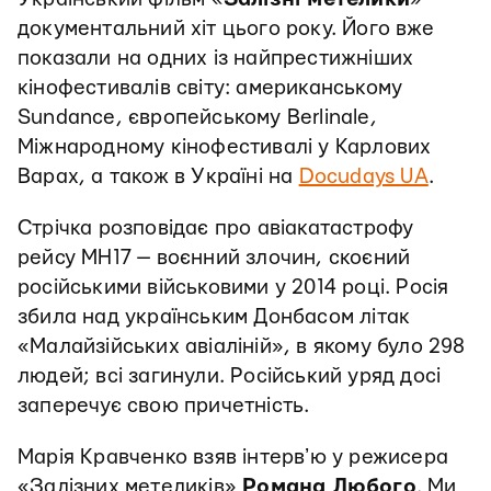
документальний хіт цього року. Його вже
показали на одних із найпрестижніших
кінофестивалів світу: американському
Sundance, європейському Berlinale,
Міжнародному кінофестивалі у Карлових
Варах, а також в Україні на
Docudays UA
.
Стрічка розповідає про авіакатастрофу
рейсу MH17 — воєнний злочин, скоєний
російськими військовими у 2014 році. Росія
збила над українським Донбасом літак
«Малайзійських авіаліній», в якому було 298
людей; всі загинули. Російський уряд досі
заперечує свою причетність.
Марія Кравченко взяв інтервʼю у режисера
«Залізних метеликів»
Романа Любого
. Ми