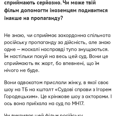
сприймають серйозно. Чи може твій
фільм допомогти іноземцям подивитися
інакше на пропаганду?
Не знаю, чи сприймає закордонна спільнота
російську пропаганду за дійсність, але знаю
одне — москалі насправді тупо знущаються.
Їм настільки похуй на весь цей суд. Вони це
сприймають як жарт, бо впевнені, що їм
нічого не буде.
Вони адвокатом прислали жінку, в якої своє
шоу на ТБ на кшталт «Судові справи з Ігорем
Городецьким». Це крінжове шоу з акторами. І
ось вона приїхала на суд по MH17.
Чи викриває цей фільм російську