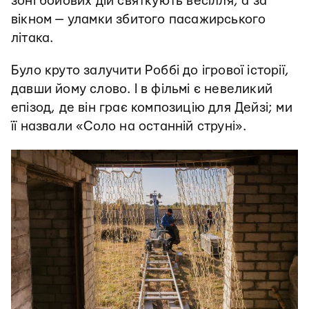
зоні бойових дій святкують весілля, а за
вікном — уламки збитого пасажирського
літака.
Було круто залучити Роббі до ігрової історії,
давши йому слово. І в фільмі є невеликий
епізод, де він грає композицію для Дейзі; ми
її назвали «Соло на останній струні».