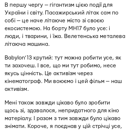
В першу чергу — гігантизм цією події для
України і світу. Пасажирський літак сам по
собі — це наче літаюче місто зі своєю
екосистемою. На борту MH17 було усе: і
люди, і тварини, і їжа. Велетенська металева
літаюча машина.
Babylon’13 крутий: тут можна робити усе, як
ти захочеш. І все, що ми тут робимо, несе
якусь цінність. Це активізм через
кінематограф. Ми воюємо і цей фільм — наш
активізм.
Мені також завжди цікаво було зробити
щось зі, здавалося, непридатного для кіно
матеріалу. І разом з тим завжди було цікаво
знімати. Короче, я поєднав у цій стрічці усе,