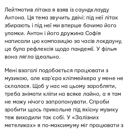
Лейтмотив літака я взяв із саундклауду
Антона. Ця тема звучить двічі: під неї літак
збирають і під неї ми вперше бачимо його
уламки. Антон і його дружина Софія
написали цю композицію за часів локдауну,
це була рефлексія щодо пандемії. У фільм
вона лягла ідеально.
Мені взагалі подобається працювати з
музикою, але карʼєра кліпмейкера у мене не
склалася. Щоб у нас на цьому заробляти,
треба знімати кліпи на всяке лайно, а я там
не можу нічого запропонувати. Спроби
зробити щось прикольне під якісну музику
теж виходили так собі. У «Залізних
метеликах» я по-максимуму міг працювати з