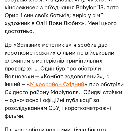
кінорежисер з об’єднання Babylon’13, тато
Орисі і син своїх батьків; виріс у сімʼї
художників Олі і Вови Любих». Мені цього
достатньо.
До «Залізних метеликів» я зробив два
короткометражних фільми по військовим
злочинам з матеріалів кримінальних
проваджень. Один був про обстріли
Волновахи — «Комбат задоволений», а
інший — «
Мікрорайон Східний
» про обстріли
Східного району Маріуполя. Обидві стрічки
— одночасно і офіційні публікації за
розслідуванням СБУ, і короткометражні
фільми.
Під час роботи над ними, було багато