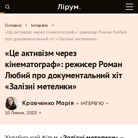
>
>
Головна
Інтерв'ю
«Це активізм через кінематограф»: режисер Роман Любий
про документальний хіт «Залізні метелики»
«Це активізм через
кінематограф»: режисер Роман
Любий про документальний хіт
«Залізні метелики»
Кравченко Марія
ІНТЕРВ'Ю
10 Липня, 2023
Український фільм «
Залізні метелики
» —