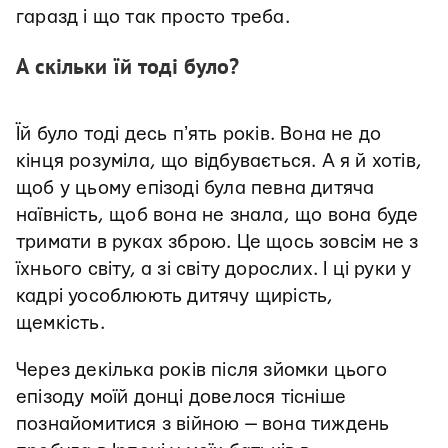
гаразд і що так просто треба.
А скільки їй тоді було?
Їй було тоді десь пʼять років. Вона не до
кінця розуміла, що відбувається. А я й хотів,
щоб у цьому епізоді була певна дитяча
наївність, щоб вона не знала, що вона буде
тримати в руках зброю. Це щось зовсім не з
їхнього світу, а зі світу дорослих. І ці руки у
кадрі уособлюють дитячу щирість,
щемкість.
Через декілька років після зйомки цього
епізоду моїй донці довелося тісніше
познайомитися з війною — вона тиждень