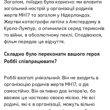
Загалом, поїздка була корисна: ми вловити
загальний настрій у організації родичів
жертв MH17 та загалом у Нідерландах.
Жертви катастрофи летіли з Амстердаму в
Куала-Лумпур, а опинилися серед териконів
та війни, в абсолютному пеклі. Сподіваюся,
фільм передає це відчуття.
Складно було переконати вашого героя
Роббі співпрацювати?
Роббі взагалі унікальний. Він не входить в
організацію родичів жертв MH17, а діє
самостійно. Він активно дає інтервʼю, бо
вважає це частково своєю місією. Не всі
родичі, які є в організації, можуть вільно