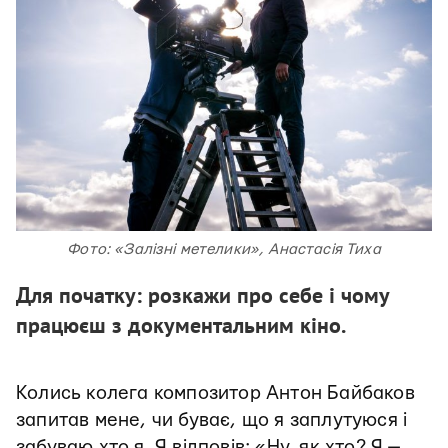
Фото: «Залізні метелики», Анастасія Тиха
Для початку: розкажи про себе і чому
працюєш з документальним кіно.
Колись колега композитор Антон Байбаков
запитав мене, чи буває, що я заплутуюся і
забуваю хто я. Я відповів: «Ну, як хто? Я —