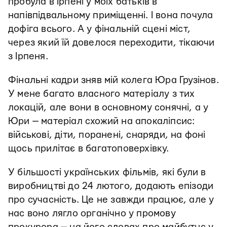
пробула в Ірпені у моїх батьків в
напівпідвальному приміщенні. І вона почула
дофіга всього. А у фінальній сцені міст,
через який їй довелося переходити, тікаючи
з Ірпеня.
Фінальні кадри зняв мій колега Юра Грузінов.
У мене багато власного матеріалу з тих
локацій, але вони в основному сонячні, а у
Юри — матеріал схожий на апокаліпсис:
військові, діти, поранені, снаряди, на фоні
щось прилітає в багатоповерхівку.
У більшості українських фільмів, які були в
виробництві до 24 лютого, додають епізоди
про сучасність. Це не завжди працює, але у
нас воно лягло органічно у промову