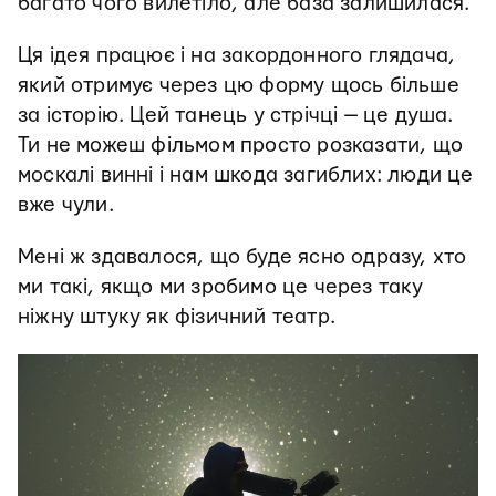
багато чого вилетіло, але база залишилася.
Ця ідея працює і на закордонного глядача,
який отримує через цю форму щось більше
за історію. Цей танець у стрічці — це душа.
Ти не можеш фільмом просто розказати, що
москалі винні і нам шкода загиблих: люди це
вже чули.
Мені ж здавалося, що буде ясно одразу, хто
ми такі, якщо ми зробимо це через таку
ніжну штуку як фізичний театр.