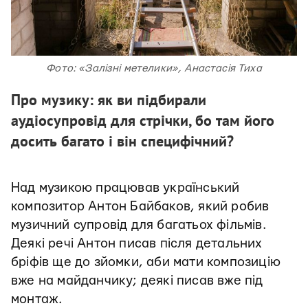
Фото: «Залізні метелики», Анастасія Тиха
Про музику: як ви підбирали
аудіосупровід для стрічки, бо там його
досить багато і він специфічний?
Над музикою працював український
композитор Антон Байбаков, який робив
музичний супровід для багатьох фільмів.
Деякі речі Антон писав після детальних
бріфів ще до зйомки, аби мати композицію
вже на майданчику; деякі писав вже під
монтаж.