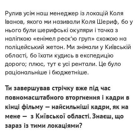
Рулив усім наш менеджер із локацій Коля
Іванов, якого ми називали Коля Шериф, бо у
нього були шерифські окуляри і тачка з
наліпкою «енімел реск’ю груп» схожою на
поліцейський жетон. Ми знімали у Київській
області, бо їхати кудись в експедицію
дорого; плюс, тут є усі рентали. Це було
раціональніше і бюджетніше.
Ти завершував стрічку вже під час
повномасштабного вторгнення і кадри в
кінці фільму — найсильніші кадри, як на
мене — з Київської області. Знаєш, що
зараз із тими локаціями?