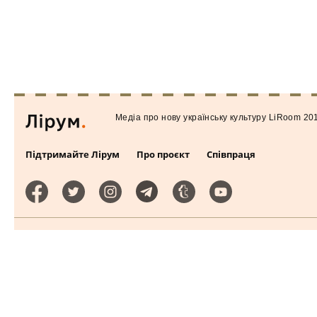
Медiа про нову українську культуру LiRoom 20
Підтримайте Лірум
Про проєкт
Співпраця