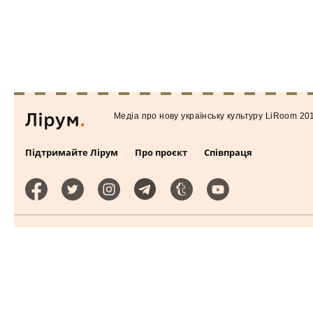
Медiа про нову українську культуру LiRoom 20
Підтримайте Лірум
Про проєкт
Співпраця