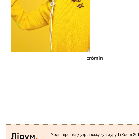
Erômin
Медiа про нову українську культуру LiRoom 20