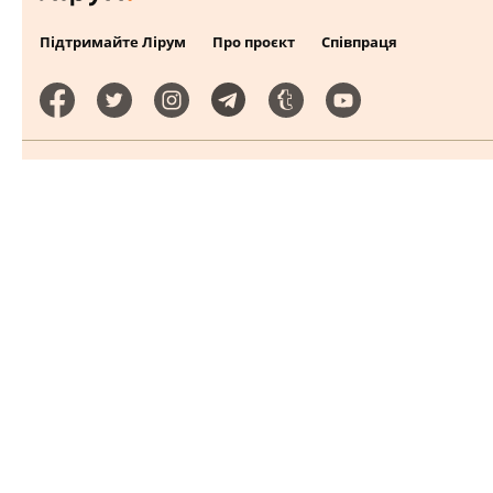
Підтримайте Лірум
Про проєкт
Співпраця