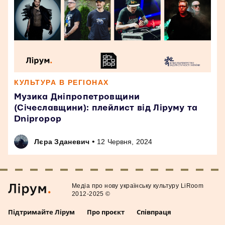
КУЛЬТУРА В РЕГІОНАХ
Музика Дніпропетровщини
(Січеславщини): плейлист від Ліруму та
Dnipropop
•
Лєра Зданевич
12 Червня, 2024
Медiа про нову українську культуру LiRoom
2012-2025 ©
Підтримайте Лірум
Про проєкт
Співпраця