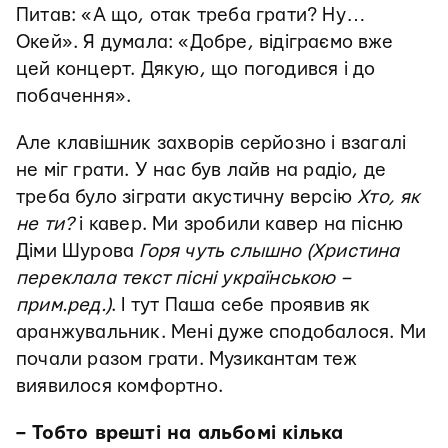
Питав: «А що, отак треба грати? Ну…
Окей». Я думала: «Добре, відіграємо вже
цей концерт. Дякую, що погодився і до
побачення».
Але клавішник захворів серйозно і взагалі
не міг грати. У нас був лайв на радіо, де
треба було зіграти акустичну версію
Хто, як
не ти?
і кавер. Ми зробили кавер на пісню
Діми Шурова
Горя чуть слышно
(Христина
переклала текст пісні українською –
прим.ред.)
. І тут Паша себе проявив як
аранжувальник. Мені дуже сподобалося. Ми
почали разом грати. Музикантам теж
виявилося комфортно.
– Тобто врешті на альбомі кілька