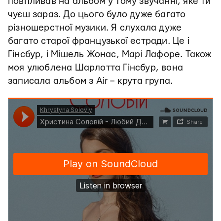
повпливав на альбом у тому звучанні, яке ти
чуєш зараз. До цього було дуже багато
різношерстної музики.
Я слухала дуже
багато старої французької естради. Це і
Гінсбур, і Мішель Жонас, Марі Лафоре. Також
моя улюблена Шарлотта Гінсбур, вона
записала альбом з Air – крута група.