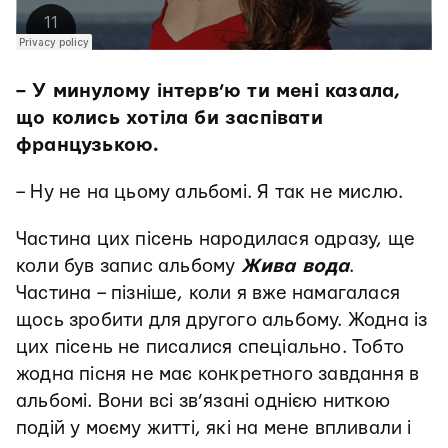
– У минулому інтерв’ю ти мені казала,
що колись хотіла би заспівати
французькою.
– Ну не на цьому альбомі. Я так не мислю.
Частина цих пісень народилася одразу, ще
коли був запис альбому
Жива вода
.
Частина – пізніше, коли я вже намагалася
щось зробити для другого альбому. Жодна із
цих пісень не писалися спеціально. Тобто
жодна пісня не має конкретного завдання в
альбомі. Вони всі зв’язані однією ниткою
подій у моєму житті, які на мене впливали і