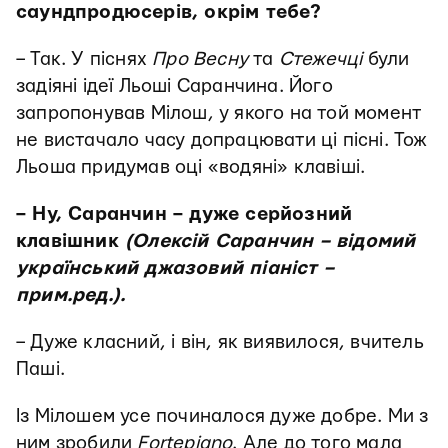
саундпродюсерів, окрім тебе?
– Так. У піснях
Про Весну
та
Стежечці
були
задіяні ідеї Льоші Саранчина. Його
запропонував Мілош, у якого на той момент
не вистачало часу допрацювати ці пісні. Тож
Льоша придумав оці «водяні» клавіші.
– Ну, Саранчин – дуже серйозний
клавішник
(Олексій Саранчин – відомий
український джазовий піаніст –
прим.ред.).
– Дуже класний, і він, як виявилося, вчитель
Паші.
Із Мілошем усе починалося дуже добре. Ми з
ним зробили
Fortepiano
. Але до того мала