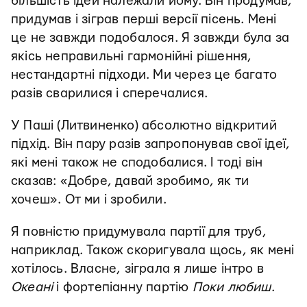
більшість ідей належали йому. Він продумав,
придумав і зіграв перші версії пісень. Мені
це не завжди подобалося. Я завжди була за
якісь неправильні гармонійні рішення,
нестандартні підходи. Ми через це багато
разів сварилися і сперечалися.
У Паші (Литвиненко) абсолютно відкритий
підхід. Він пару разів запропонував свої ідеї,
які мені також не сподобалися. І тоді він
сказав: «Добре, давай зробимо, як ти
хочеш». От ми і зробили.
Я повністю придумувала партії для труб,
наприклад. Також скоригувала щось, як мені
хотілось. Власне, зіграла я лише інтро в
Океані
і фортепіанну партію
Поки любиш
.