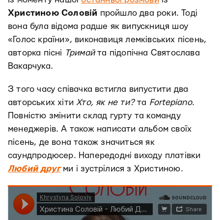
Христиною Соловій
пройшло два роки. Тоді
вона була відома радше як випускниця шоу
«Голос країни», виконавиця лемківських пісень,
авторка пісні
Тримай
та підопічна Святослава
Вакарчука.
З того часу співачка встигла випустити два
авторських хіти
Хто, як не ти?
та
Fortepiano
.
Повністю змінити склад гурту та команду
менеджерів. А також написати альбом своїх
пісень, де вона також значиться як
саундпродюсер. Напередодні виходу платівки
Любий друг
ми і зустрілися з Христиною.