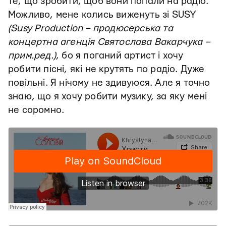
те, що зробити, щоб вони попали на радіо.
Можливо, мене колись виженуть зі SUSY
(Susy Production – продюсерська та
концертна агенція Святослава Вакарчука –
прим.ред.)
, бо я поганий артист і хочу
робити пісні, які не крутять по радіо. Дуже
повільні. Я нічому не здивуюся. Але я точно
знаю, що я хочу робити музику, за яку мені
не соромно.