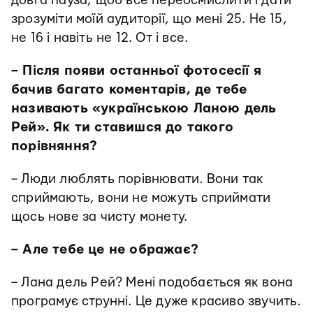
довга пауза, щоб все переосмислити і дати
зрозуміти моїй аудиторії, що мені 25. Не 15,
не 16 і навіть не 12. От і все.
– Після появи останньої фотосесії я
бачив багато коментарів, де тебе
називають «українською Ланою дель
Рей». Як ти ставишся до такого
порівняння?
– Люди люблять порівнювати. Вони так
сприймають, вони не можуть сприймати
щось нове за чисту монету.
– Але тебе це не ображає?
– Лана дель Рей? Мені подобається як вона
програмує струнні. Це дуже красиво звучить.