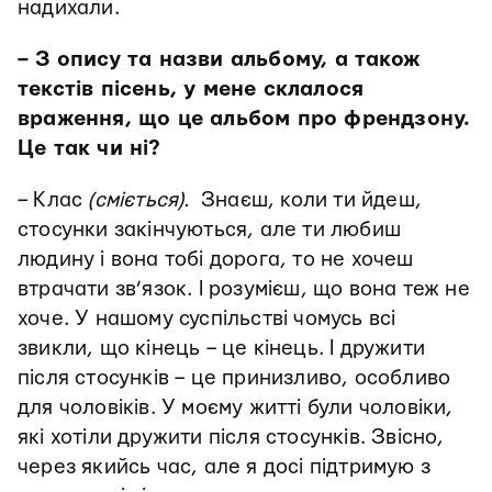
надихали.
– З опису та назви альбому, а також
текстів пісень, у мене склалося
враження, що це альбом про френдзону.
Це так чи ні?
– Клас
(сміється).
Знаєш, коли ти йдеш,
стосунки закінчуються, але ти любиш
людину і вона тобі дорога, то не хочеш
втрачати зв’язок. І розумієш, що вона теж не
хоче. У нашому суспільстві чомусь всі
звикли, що кінець – це кінець. І дружити
після стосунків – це принизливо, особливо
для чоловіків. У моєму житті були чоловіки,
які хотіли дружити після стосунків. Звісно,
через якийсь час, але я досі підтримую з