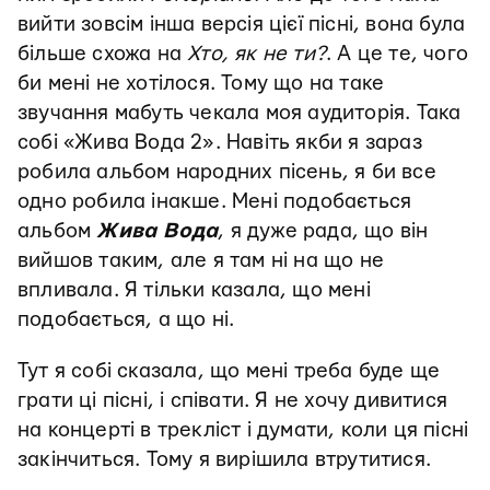
вийти зовсім інша версія цієї пісні, вона була
більше схожа на
Хто, як не ти?
. А це те, чого
би мені не хотілося. Тому що на таке
звучання мабуть чекала моя аудиторія. Така
собі «Жива Вода 2». Навіть якби я зараз
робила альбом народних пісень, я би все
одно робила інакше. Мені подобається
альбом
Жива Вода
, я дуже рада, що він
вийшов таким, але я там ні на що не
впливала. Я тільки казала, що мені
подобається, а що ні.
Тут я собі сказала, що мені треба буде ще
грати ці пісні, і співати. Я не хочу дивитися
на концерті в трекліст і думати, коли ця пісні
закінчиться. Тому я вирішила втрутитися.