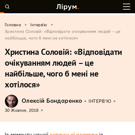
>
>
Головна
Інтерв'ю
Христина Соловій: «Відповідати очікуванням людей – це
найбільше, чого б мені не хотілося»
Христина Соловій: «Відповідати
очікуванням людей – це
найбільше, чого б мені не
хотілося»
Олексій Бондаренко
ІНТЕРВ'Ю
30 Жовтня, 2018
Із моменту нашої
останньої розмови
із