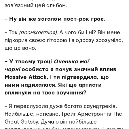
зав’язаний цей альбом.
– Ну він же загалом пост-рок грає.
– Так
(посміхається)
. А чого би і ні? Він мене
підкорив своєю гітарою і я одразу зрозуміла,
що це воно.
– У твоєму треці
Оченька мої
чорні
особисто я почув значний вплив
Massive Attack, і ти підтвердила, що
ними надихалася. Які ще артисти
вплинули на твоє звучання?
– Я переслухала дуже багато саундтреків.
Найбільше, напевно, Грейг Армстронг із The
Great Gatsby. Думаю він найбільше