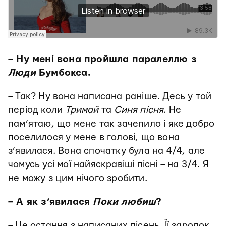
– Ну мені вона пройшла паралеллю з
Люди
Бумбокса.
– Так? Ну вона написана раніше. Десь у той
період коли
Тримай
та
Синя пісня
. Не
пам’ятаю, що мене так зачепило і яке добро
поселилося у мене в голові, що вона
з’явилася. Вона спочатку була на 4/4, але
чомусь усі мої найяскравіші пісні – на 3/4. Я
не можу з цим нічого зробити.
– А як з’явилася
Поки любиш
?
– Це остання з написаних пісень. Її зародок