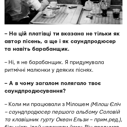
– На цій платівці ти вказана не тільки як
автор пісень, а ще і як саундпродюсер
та навіть барабанщик.
– Ні, я не барабанщик. Я придумувала
ритмічні малюнки у деяких піснях.
– А в чому загалом полягало твоє
саундпродюсування?
– Коли ми працювали з Мілошем
(Мілош Єліч
– саундпродюсер першого альбому Соловій
та клавішник гурту Океан Ельзи – прим.ред.)
,