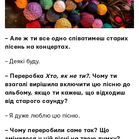
– Але ж ти все одно співатимеш старих
пісень на концертах.
– Деякі буду.
– Переробка
Хто, як не ти?
. Чому ти
взагалі вирішила включити цю пісню до
альбому, якщо ти кажеш, що відходиш
від старого саунду?
– Я дуже люблю цю пісню.
– Чому переробили саме так? Що
змінилося у цій пісні на твою думку?