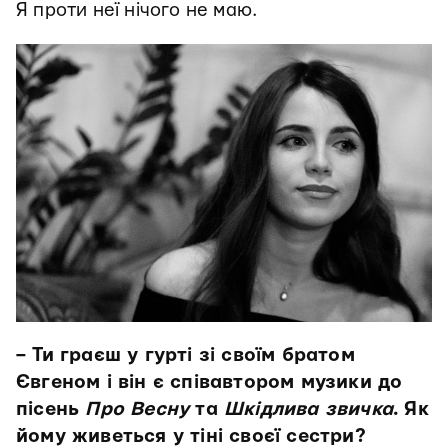
Я проти неї нічого не маю.
– Ти граєш у гурті зі своїм братом
Євгеном і він є співавтором музики до
пісень
Про Весну
та
Шкідлива звичка
. Як
йому живеться у тіні своєї сестри?