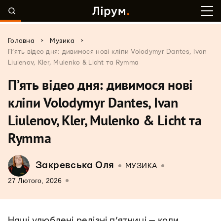
>
>
Головна
Музика
П’ять відео дня: дивимося нові кліпи Volodymyr Dantes, Ivan
Liulenov, Kler, Mulenko & Licht та Rymma
П’ять відео дня: дивимося нові
кліпи Volodymyr Dantes, Ivan
Liulenov, Kler, Mulenko & Licht та
Rymma
Закревська Оля
МУЗИКА
27 Лютого, 2026
Наші улюблені релізні п’ятниці — коли