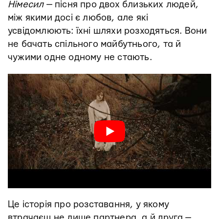
Німесил
— пісня про двох близьких людей,
між якими досі є любов, але які
усвідомлюють: їхні шляхи розходяться. Вони
не бачать спільного майбутнього, та й
чужими одне одному не стають.
Це історія про розставання, у якому
втрачаєш не лише партнера, а й друга —