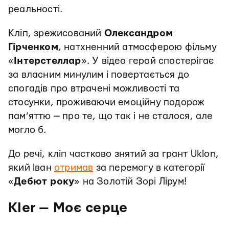
реальності.
Кліп, зрежисований
Олександром
Гірченком
, натхненний атмосферою фільму
«
Інтерстеллар
». У відео герой спостерігає
за власним минулим і повертається до
спогадів про втрачені можливості та
стосунки, проживаючи емоційну подорож
пам’яттю — про те, що так і не сталося, але
могло б.
До речі, кліп частково знятий за грант Uklon,
який Іван
отримав
за перемогу в категорії
«
Дебют року
» на Золотій Зорі Лірум!
Kler — Моє серце