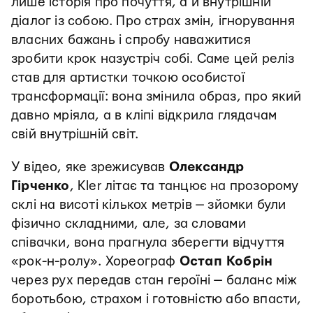
лише історія про почуття, а й внутрішній
діалог із собою. Про страх змін, ігнорування
власних бажань і спробу наважитися
зробити крок назустріч собі. Саме цей реліз
став для артистки точкою особистої
трансформації: вона змінила образ, про який
давно мріяла, а в кліпі відкрила глядачам
свій внутрішній світ.
У відео, яке зрежисував
Олександр
Гірченко
, Kler літає та танцює на прозорому
склі на висоті кількох метрів — зйомки були
фізично складними, але, за словами
співачки, вона прагнула зберегти відчуття
«рок-н-ролу». Хореограф
Остап Кобрін
через рух передав стан героїні — баланс між
боротьбою, страхом і готовністю або впасти,