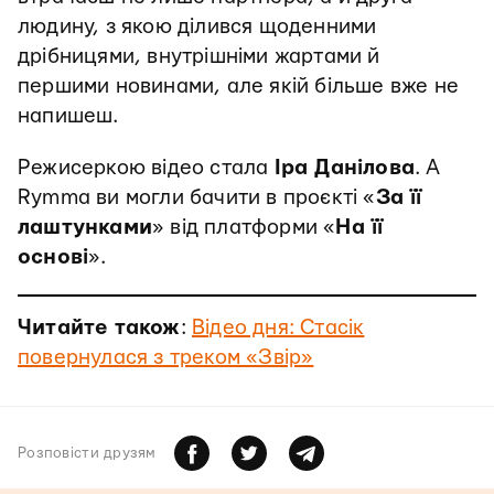
людину, з якою ділився щоденними
дрібницями, внутрішніми жартами й
першими новинами, але якій більше вже не
напишеш.
Режисеркою відео стала
Іра Данілова
. А
Rymma ви могли бачити в проєкті «
За її
лаштунками
» від платформи «
На її
основі
».
Читайте також
:
Відео дня: Стасік
повернулася з треком «Звір»
Розповiсти друзям