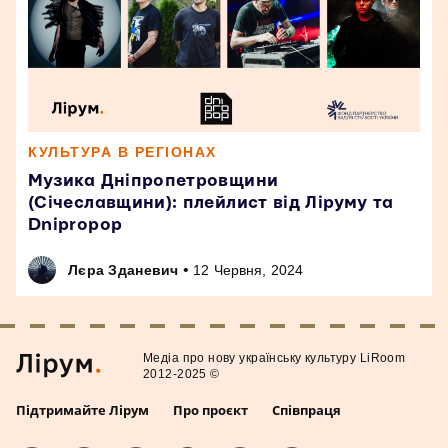
КУЛЬТУРА В РЕГІОНАХ
Музика Дніпропетровщини
(Січеславщини): плейлист від Ліруму та
Dnipropop
•
Лєра Зданевич
12 Червня, 2024
Медiа про нову українську культуру LiRoom
2012-2025 ©
Підтримайте Лірум
Про проєкт
Співпраця