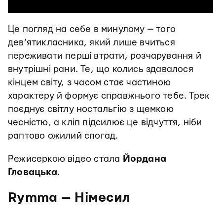
Це погляд на себе в минулому — того
дев’ятикласника, який лише вчиться
переживати перші втрати, розчарування й
внутрішні рани. Те, що колись здавалося
кінцем світу, з часом стає частиною
характеру й формує справжнього тебе. Трек
поєднує світлу ностальгію з щемкою
чесністю, а кліп підсилює це відчуття, ніби
раптово ожилий спогад.
Режисеркою відео стала
Йордана
Гловацька
.
Rymma — Німесил