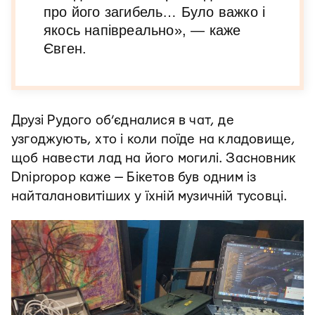
про його загибель… Було важко і
якось напівреально», — каже
Євген.
Друзі Рудого об’єдналися в чат, де
узгоджують, хто і коли поїде на кладовище,
щоб навести лад на його могилі. Засновник
Dnipropop каже — Бікетов був одним із
найталановитіших у їхній музичній тусовці.