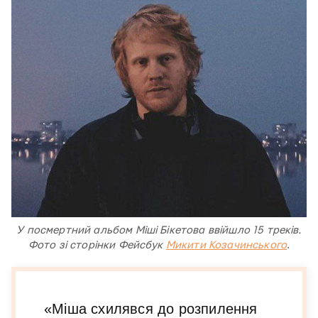
У посмертний альбом Міші Бікетова ввійшло 15 треків.
Фото зі сторінки Фейсбук
Микити Козачинського
.
«Міша схилявся до розпилення