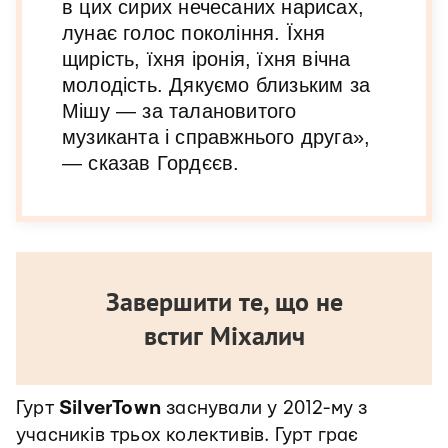
в цих сирих нечесаних нарисах,
лунає голос покоління. Їхня
щирість, їхня іронія, їхня вічна
молодість. Дякуємо близьким за
Мішу — за талановитого
музиканта і справжнього друга»,
— сказав Гордєєв.
Завершити те, що не
встиг Міхалич
Гурт
SilverTown
заснували у 2012-му з
учасників трьох колективів. Гурт грає