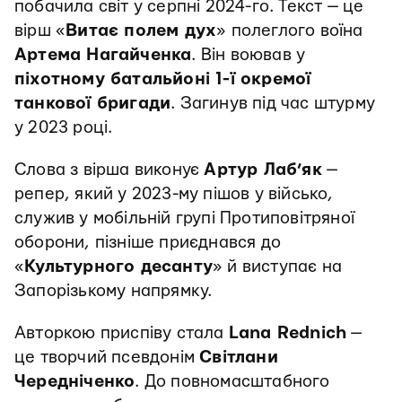
побачила світ у серпні 2024-го. Текст — це
вірш «
Витає полем дух
» полеглого воїна
Артема Нагайченка
. Він воював у
піхотному батальйоні 1-ї окремої
танкової бригади
. Загинув під час штурму
у 2023 році.
Слова з вірша виконує
Артур Лаб’як
—
репер, який у 2023-му пішов у військо,
служив у мобільній групі Протиповітряної
оборони, пізніше приєднався до
«
Культурного десанту
» й виступає на
Запорізькому напрямку.
Авторкою приспіву стала
Lana Rednich
—
це творчий псевдонім
Світлани
Чередніченко
. До повномасштабного