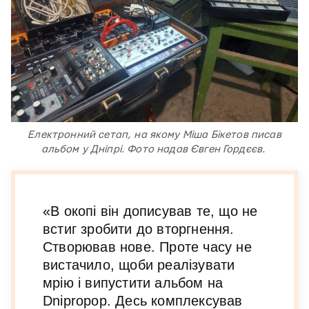
Електронний сетап, на якому Міша Бікетов писав
альбом у Дніпрі. Фото надав Євген Гордєєв.
«В окопі він дописував те, що не
встиг зробити до вторгнення.
Створював нове. Проте часу не
вистачило, щоби реалізувати
мрію і випустити альбом на
Dnipropop. Десь комплексував