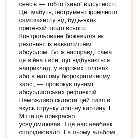
сенсів — тобто їхньої відсутності.
Це, мабуть, інструмент іронічного
самозахисту від будь-яких
претензій щодо всього.
Контрольоване божевілля як
резонанс із навколишнім
абсурдом. Бо ж насправді сама
ця війна і все, що відбувається,
наприклад, у ворожих головах
або в нашому бюрократичному
хаосі, — провокує цунамі
абсурдистських рефлексій.
Неможливо скласти цей пазл в
якусь струнку логічну картину. І
Міша це прекрасно
усвідомлював. І це нас неабияк
споріднювало. І в цьому альбомі,