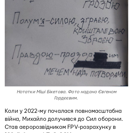
Нотатки Міші Бікетова. Фото надано Євгеном
Гордєєвим.
Коли у 2022-му почалася повномасштабна
війна, Михайло долучився до Сил оборони.
Став аеророзвідником FPV-розрахунку в