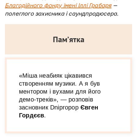
Благодійного фонду імені Іллі Грабаря
—
полеглого захисника і саундпродюсера
.
Пам’ятка
«Міша неабияк цікавився
створенням музики. А я був
ментором і вухами для його
демо-треків», — розповів
засновник Dnipropop
Євген
Гордєєв
.