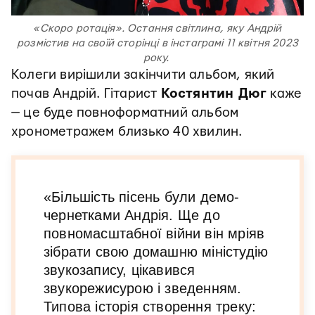
«Скоро ротація». Остання світлина, яку Андрій
розмістив на своїй сторінці в інстаграмі 11 квітня 2023
року.
Колеги вирішили закінчити альбом, який
почав Андрій. Гітарист
Костянтин Дюг
каже
— це буде повноформатний альбом
хронометражем близько 40 хвилин.
«Більшість пісень були демо-
чернетками Андрія. Ще до
повномасштабної війни він мріяв
зібрати свою домашню міністудію
звукозапису, цікавився
звукорежисурою і зведенням.
Типова історія створення треку: