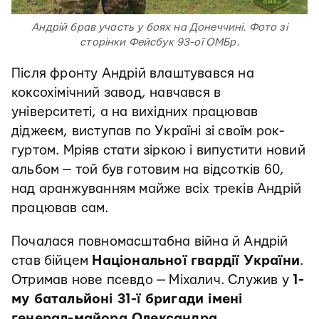
Андрій брав участь у боях на Донеччині. Фото зі
сторінки Фейсбук 93-ої ОМБр.
Після фронту Андрій влаштувався на
коксохімічний завод, навчався в
університеті, а на вихідних працював
діджеєм, виступав по Україні зі своїм рок-
гуртом. Мріяв стати зіркою і випустити новий
альбом — той був готовим на відсотків 60,
над аранжуванням майже всіх треків Андрій
працював сам.
Почалася повномасштабна війна й Андрій
став бійцем
Національної гвардії України
.
Отримав нове псевдо — Міхалич. Служив у
1-
му батальйоні 31-ї бригади імені
генерал-майора Олександра