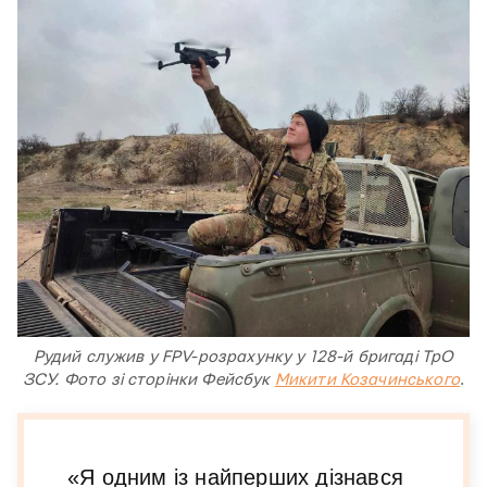
Рудий служив у FPV-розрахунку у 128-й бригаді ТрО
ЗСУ. Фото зі сторінки Фейсбук
Микити Козачинського
.
«Я одним із найперших дізнався