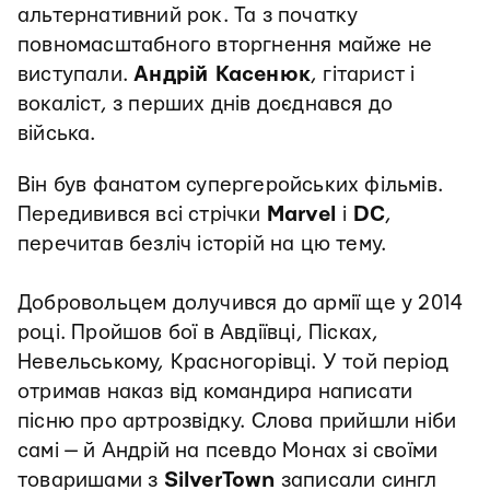
альтернативний рок. Та з початку
повномасштабного вторгнення майже не
виступали.
Андрій Касенюк
, гітарист і
вокаліст, з перших днів доєднався до
війська.
Він був фанатом супергеройських фільмів.
Передивився всі стрічки
Marvel
і
DC
,
перечитав безліч історій на цю тему.
Добровольцем долучився до армії ще у 2014
році. Пройшов бої в Авдіївці, Пісках,
Невельському, Красногорівці. У той період
отримав наказ від командира написати
пісню про артрозвідку. Слова прийшли ніби
самі — й Андрій на псевдо Монах зі своїми
товаришами з
SilverTown
записали сингл