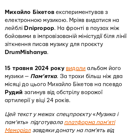
Михайло Бікетов
експериментував з
електронною музикою. Мріяв видатися на
лейблі
Dnipropop
. На фронті в паузах між
бойовими в імпровізованій міністудії біля лінії
зіткнення писав музику для проєкту
DrumMishanya
.
15 травня 2024 року
видали
альбом його
музики —
Пам’ятка
. За трохи більш ніж два
місяці до цього Михайло Бікетов на псевдо
Рудий
загинув від обстрілу ворожої
артилерії у віці 24 років.
Цей текст у межах спецпроєкту
«
Музика і
пам’ять
»
підготувала
платформа пам’яті
Меморіал
завдяки донату на пам’ять від