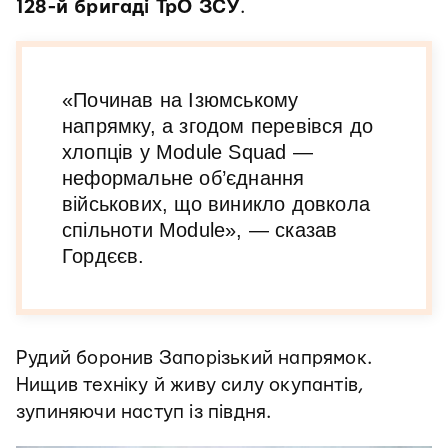
128-й бригаді ТрО ЗСУ
.
«Починав на Ізюмському
напрямку, а згодом перевівся до
хлопців у Module Squad —
неформальне об’єднання
військових, що виникло довкола
спільноти Module», — сказав
Гордєєв.
Рудий боронив Запорізький напрямок.
Нищив техніку й живу силу окупантів,
зупиняючи наступ із півдня.