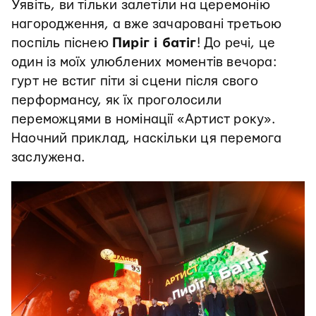
Уявіть, ви тільки залетіли на церемонію
нагородження, а вже зачаровані третьою
поспіль піснею
Пиріг і батіг
! До речі, це
один із моїх улюблених моментів вечора:
гурт не встиг піти зі сцени після свого
перформансу, як їх проголосили
переможцями в номінації «Артист року».
Наочний приклад, наскільки ця перемога
заслужена.