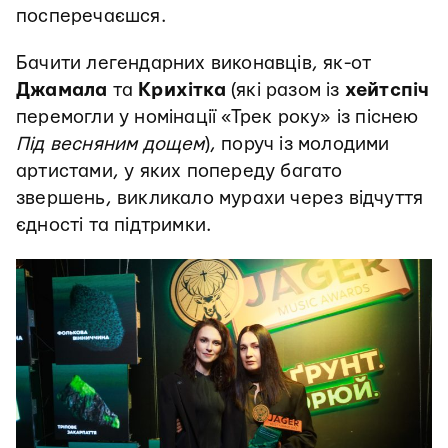
посперечаєшся.
Бачити легендарних виконавців, як-от
Джамала
та
Крихітка
(які разом із
хейтспіч
перемогли у номінації «Трек року» із піснею
Під весняним дощем
), поруч із молодими
артистами, у яких попереду багато
звершень, викликало мурахи через відчуття
єдності та підтримки.