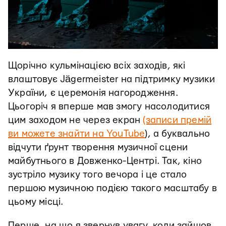
Щорічно кульмінацією всіх заходів, які
влаштовує Jägermeister на підтримку музики
України, є церемонія нагородження.
Цьогоріч я вперше мав змогу насолодитися
цим заходом не через екран
(записи премій
ви можете знайти на YouTube
), а буквально
відчути ґрунт творення музичної сцени
майбутнього в Довженко-Центрі. Так, кіно
зустріло музику того вечора і це стало
першою музичною подією такого масштабу в
цьому місці.
Перше, на що я звернув увагу, коли зайшов