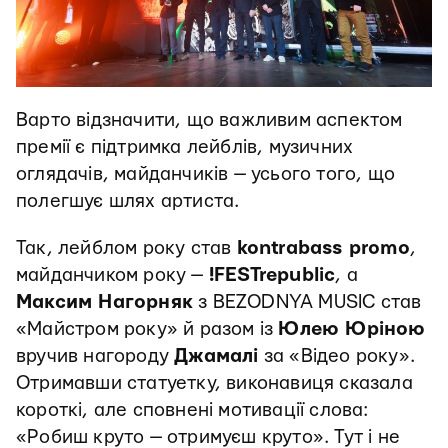
Варто відзначити, що важливим аспектом
премії є підтримка лейблів, музичних
оглядачів, майданчиків — усього того, що
полегшує шлях артиста.
Так, лейблом року став
kontrabass promo
,
майданчиком року —
!FESTrepublic
, а
Максим Нагорняк
з BEZODNYA MUSIC став
«Майстром року» й разом із
Юлею Юріною
вручив нагороду
Джамалі
за «Відео року».
Отримавши статуетку, виконавиця сказала
короткі, але сповнені мотивації слова:
«Робиш круто — отримуєш круто». Тут і не