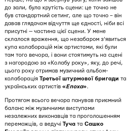
до зали, була крутість сцени: це точно не
був стандартний сетинг, але що точно – він
давав глядачам відчуття ще єдності, ніби всі
присутні — частина цієї сцени. У мене
склалося враження, що незабаром з’явиться
купа колаборацій між артистами, які були
там того вечора, і вони стоятимуть на сцені
з нагородою за «Колабу року», яку, до речі,
цього року отримав музичний альбом-
колаборація
Третьої штурмової бригади
та
українських артистів
«
Епоха
»
.
Протягом всього вечора панував приємний
баланс між музичними виступами
незалежних виконавців та проголошенням
переможців, а ведучі
Туча
та
Сашко