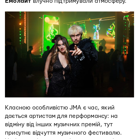
Емолайт
влучно підтримували атмосферу.
Класною особливістю JMA є час, який
дається артистам для перформансу: на
відміну від інших музичних премій, тут
присутнє відчуття музичного фестивалю.