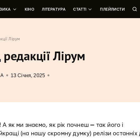
ЗИКА
КІНО
ЛІТЕРАТУРА
СТАТТІ
ПЛЕЙЛИСТИ
кції Лірум
д редакції Лірум
13 Січня, 2025
КА
! А як ми знаємо, як рік почнеш
—
так його і
йкращі (на нашу скромну думку) релізи останніх