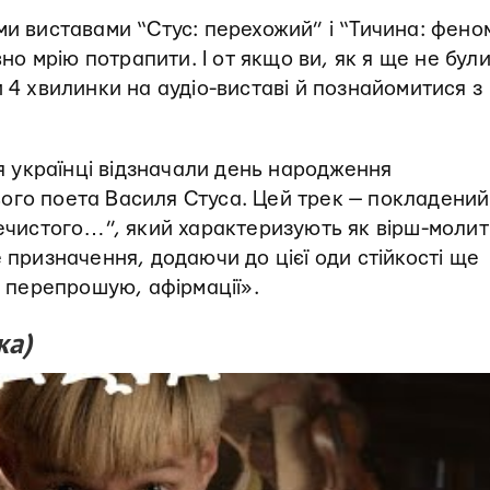
оїми виставами “Стус: перехожий” і “Тичина: фено
вно мрію потрапити. І от якщо ви, як я ще не були
 4 хвилинки на аудіо-виставі й познайомитися з
я українці відзначали день народження
ого поета Василя Стуса. Цей трек — покладений
речистого…”, який характеризують як вірш-молит
 призначення, додаючи до цієї оди стійкості ще
, перепрошую, афірмації».
ка)