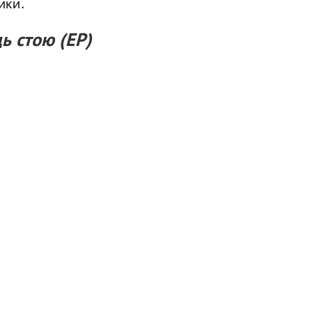
ики.
ь стою (EP)