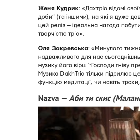
Женя Кудрик
: «Дахтріо відомі св
доби” (та іншими), на які я дуже да
цей реліз — ідеальна нагода побути
творчістю тріо».
Оля Закревська
: «Минулого тижн
надважливого для нас сьогоднішнь
музику його вірш “Господи гніву п
Музика DakhTrio тільки підсилює це
функцію медитації, чи навіть трохи
Nazva —
Аби ти скис (Малан