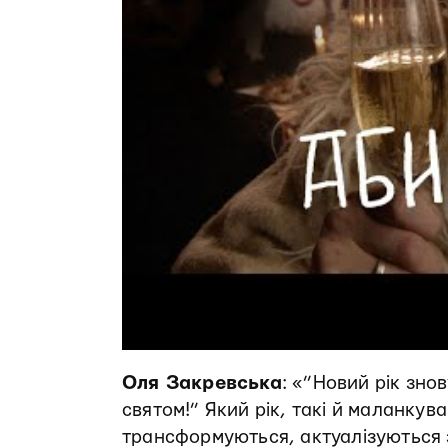
Оля Закревська
: «”Новий рік знов
святом!” Який рік, такі й маланкув
трансформуються, актуалізуються з 