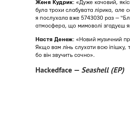
Женя Кудрик
: «Дуже качовий, які
була трохи слабувата лірика, але 
я послухала вже 5743030 раз — “Бл
атмосфера, що мимоволі згадуєш як
Настя Денеж
: «Новий музичний пр
Якщо вам лінь слухати всю іпішку, 
бо він звучить сочно».
Hackedface —
Seashell (EP)