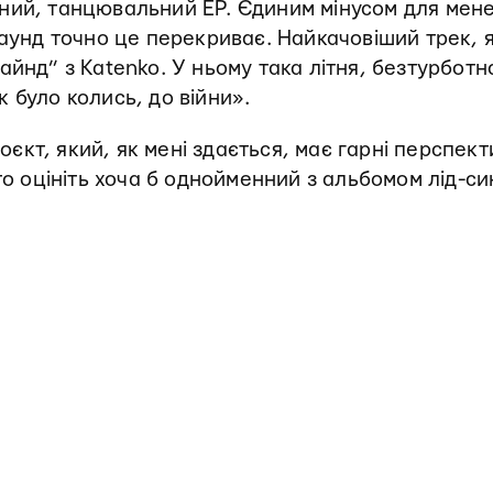
сний, танцювальний EP. Єдиним мінусом для мен
саунд точно це перекриває. Найкачовіший трек, 
айнд” з Katenko. У ньому така літня, безтурботн
 було колись, до війни».
оєкт, який, як мені здається, має гарні перспект
то оцініть хоча б однойменний з альбомом лід-си