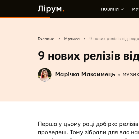
НОВИНИ
МУ
>
>
9 нових релізів від реда
Головна
Музика
9 нових релізів ві
Марічка Максимець
МУЗИ
Перша у цьому році добірка релізів
проведеш. Тому зібрали для вас на