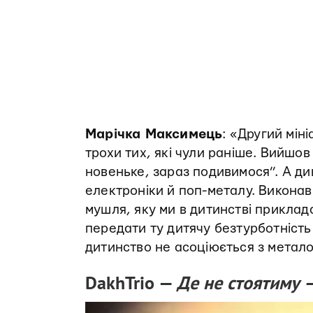
Марічка Максимець
: «Другий мін
трохи тих, які чули раніше. Вийшов
новеньке, зараз подивимося”. А ди
електроніки й поп-металу. Виконав
мушля, яку ми в дитинстві приклад
передати ту дитячу безтурботність 
дитинство не асоціюється з метало
DakhTrio —
Де не стоятиму