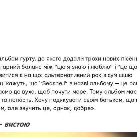
іальбом гурту, до якого додали трохи нових пісен
 гарний баланс між “цю я знаю і люблю” і “це щ
витися є на що: альтернативний рок з сумішшю
ці кажуть, що “Seashell” в назві альбому
—
це ос
аємо до вуха, щоб почути море. Тому альбом має
та легкість. Хочу подякувати своїм батькам, що
м, але звучить це, однак, добре».
—
вистою