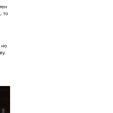
мен
, то
 на
ву.