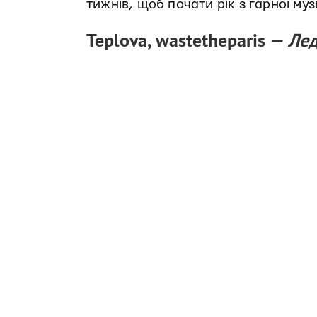
тижнів, щоб почати рік з гарної муз
Teplova, wastetheparis —
Лед