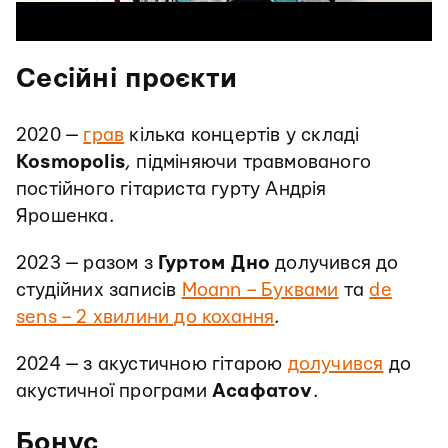
Сесійні проєкти
2020 —
грав
кілька концертів у складі
Kosmopolis
, підміняючи травмованого
постійного гітариста гурту Андрія
Ярошенка.
2023 — разом з
Гуртом Дно
долучився до
студійних записів
Moann – Буквами
та
de
sens – 2 хвилини до кохання
.
2024 — з акустичною гітарою
долучився
до
акустичної програми
Асафатоv
.
Бонус