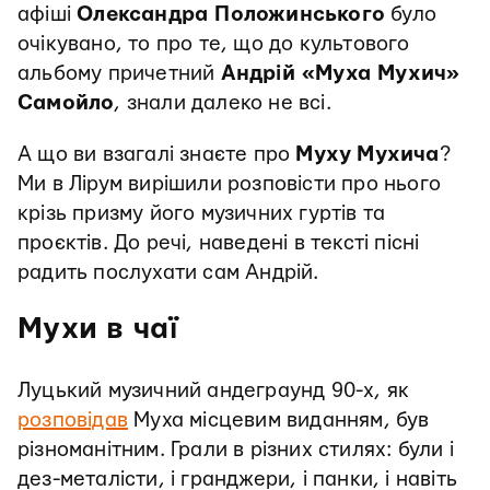
афіші
Олександра Положинського
було
очікувано, то про те, що до культового
альбому причетний
Андрій «Муха Мухич»
Самойло
, знали далеко не всі.
А що ви взагалі знаєте про
Муху
Мухича
?
Ми в Лірум вирішили розповісти про нього
крізь призму його музичних гуртів та
проєктів. До речі, наведені в тексті пісні
радить послухати сам Андрій.
Мухи в чаї
Луцький музичний андеграунд 90-х, як
розповідав
Муха місцевим виданням, був
різноманітним. Грали в різних стилях: були і
дез-металісти, і гранджери, і панки, і навіть