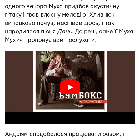
одного вечора Муха придбав акустичну
гітару і грав власну мелодію. Хливнюк
випадково почув, наспівав щось, і так
народилася пісня
День
. До речі, саме її Муха
Мухич пропонує вам послухати:
Андріям сподобалося працювати разом, і