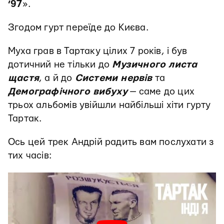
’97
».
Згодом гурт переїде до Києва.
Муха грав в Тартаку цілих 7 років, і був
дотичний не тільки до
Музичного листа
щастя
, а й до
Системи нервів
та
Демографічного вибуху
— саме до цих
трьох альбомів увійшли найбільші хіти гурту
Тартак.
Ось цей трек Андрій радить вам послухати з
тих часів: