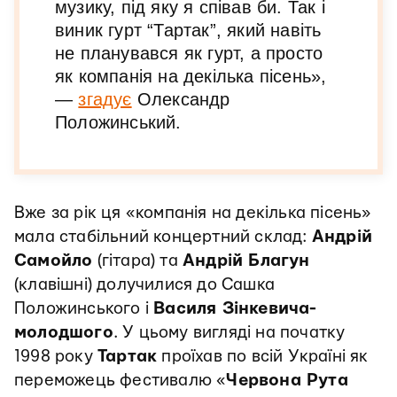
музику, під яку я співав би. Так і
виник гурт “Тартак”, який навіть
не планувався як гурт, а просто
як компанія на декілька пісень»,
—
згадує
Олександр
Положинський.
Вже за рік ця «компанія на декілька пісень»
мала стабільний концертний склад:
Андрій
Самойло
(гітара) та
Андрій Благун
(клавішні) долучилися до Сашка
Положинського і
Василя Зінкевича-
молодшого
. У цьому вигляді на початку
1998 року
Тартак
проїхав по всій Україні як
переможець фестивалю «
Червона Рута