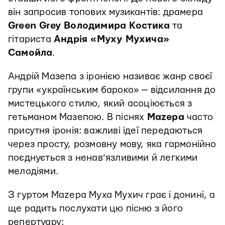
він запросив топових музикантів: драмера
Green Grey Володимира Костика
та
гітариста
Андрія «Муху Мухича»
Самойла
.
Андрій Мазепа з іронією називає жанр своєї
групи «українським бароко» — відсилання до
мистецького стилю, який асоціюється з
гетьманом Мазепою. В піснях
Mazepa
часто
присутня іронія: важливі ідеї передаються
через просту, розмовну мову, яка гармонійно
поєднується з ненав’язливими й легкими
мелодіями.
З гуртом Mazepa Муха Мухич грає і донині, а
ще радить послухати цю пісню з його
репертуару: