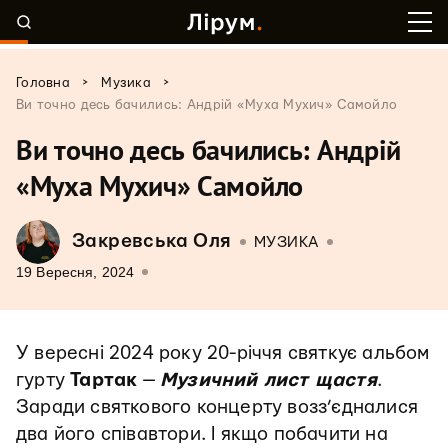
>
>
Головна
Музика
Ви точно десь бачились: Андрій «Муха Мухич» Самойло
Ви точно десь бачились: Андрій
«Муха Мухич» Самойло
Закревська Оля
МУЗИКА
19 Вересня, 2024
У вересні 2024 року 20-річчя святкує альбом
гурту
Тартак
—
Музичний лист щастя
.
Заради святкового концерту возз’єдналися
два його співавтори. І якщо побачити на