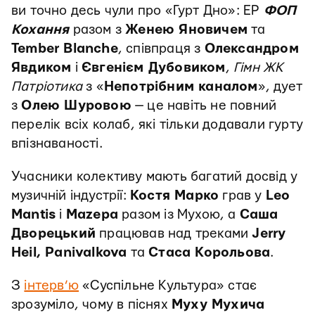
ви точно десь чули про «Гурт Дно»: ЕР
ФОП
Кохання
разом з
Женею Яновичем
та
Tember Blanche
, співпраця з
Олександром
Явдиком
і
Євгенієм Дубовиком
,
Гімн ЖК
Патріотика
з «
Непотрібним каналом
», дует
з
Олею Шуровою
— це навіть не повний
перелік всіх колаб, які тільки додавали гурту
впізнаваності.
Учасники колективу мають багатий досвід у
музичній індустрії:
Костя Марко
грав у
Leo
Mantis
і
Mazepa
разом із Мухою, а
Саша
Дворецький
працював над треками
Jerry
Heil, Panivalkova
та
Стаса Корольова
.
З
інтерв’ю
«Суспільне Культура» стає
зрозуміло, чому в піснях
Муху Мухича