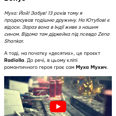
Муха: Йой! Забув! 13 років тому я
продюсував тодішню дружину. На Ютубові є
відоси. Зараз вона в Індії живе з нашим
сином. Відома там діджейка під псевдо Zena
Shankar.
А тоді, на початку «десятих», це проєкт
Radiolla
. До речі, в цьому кліпі
романтичного героя грає сам
Муха Мухич
.