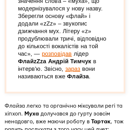
значення слова – «муха», що
модернізувалося у нову назву.
Зберегли основу «флай» і
додали «zZz» – звукопис
дзижчання мух. Літеру «z»
продублювали тричі, відповідно
до кількості вокалістів на той
час», —
розповідав
лідер
ФлайzZzа
Андрій Тимчук
в
інтерв’ю. Звісно,
зараз
вони
називаються вже
Флайза
.
Флайза легко та органічно міксували регі та
хіпхоп.
Муха
долучався до гурту зовсім
ненадовго, вже маючи роботу в
Тартак
, тож
радить послухати з того часу цей дует: