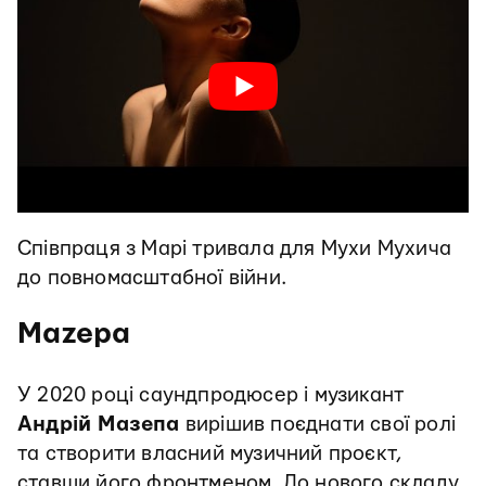
Співпраця з Марі тривала для Мухи Мухича
до повномасштабної війни.
Mazepa
У 2020 році саундпродюсер і музикант
Андрій Мазепа
вирішив поєднати свої ролі
та створити власний музичний проєкт,
ставши його фронтменом. До нового складу