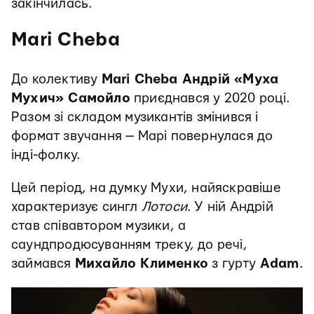
закінчилась.
Mari Cheba
До колективу
Mari Cheba Андрій «Муха
Мухич» Самойло
приєднався у 2020 році.
Разом зі складом музикантів змінився і
формат звучання — Марі повернулася до
інді-фолку.
Цей період, на думку Мухи, найяскравіше
характеризує сингл
Лотоси
. У ній Андрій
став співавтором музики, а
саундпродюсуванням треку, до речі,
займався
Михайло Клименко
з гурту
Adam
.