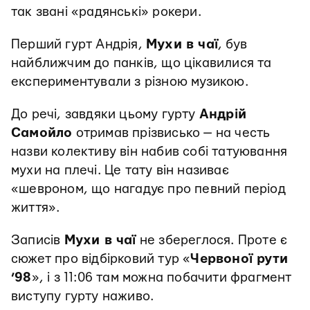
так звані «радянські» рокери.
Перший гурт Андрія,
Мухи в чаї
, був
найближчим до панків, що цікавилися та
експериментували з різною музикою.
До речі, завдяки цьому гурту
Андрій
Самойло
отримав прізвисько — на честь
назви колективу він набив собі татуювання
мухи на плечі. Це тату він називає
«шевроном, що нагадує про певний період
життя».
Записів
Мухи в чаї
не збереглося. Проте є
сюжет про відбірковий тур «
Червоної рути
’98
», і з 11:06 там можна побачити фрагмент
виступу гурту наживо.