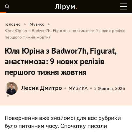
>
>
Головна
Музика
Юля Юріна з Badwor7h, Figurat, анастимоза: 9 нових релізів
першого тижня жовтня
Юля Юріна з Badwor7h, Figurat,
анастимоза: 9 нових релізів
першого тижня жовтня
Лесик Дмитро
3 Жовтня, 2025
МУЗИКА
Повернення вже знайомої для вас рубрики
було питанням часу. Спочатку писали