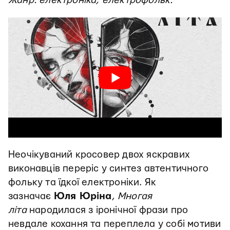
Жанр: електроніка, електрофольк.
Неочікуваний кросовер двох яскравих
виконавців переріс у синтез автентичного
фольку та їдкої електроніки. Як
зазначає
Юля Юріна
,
Многая
літа
народилася з іронічної фрази про
невдале кохання та переплела у собі мотиви