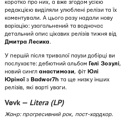
коротко про них, а вже згодом усією
редакцією виділяли улюблені релізи та їх
коментували. А цього разу надали нову
варіацію: узагальнений та водночас
детальний опис цікавих релізів тижня від
Дмитра Лесика
.
У першій після тривалої паузи добірці ви
послухаєте: дебютний альбом
Гелі Зозулі
,
новий сингл
анастимози
, фіт
Юлі
Юріної
з
Badwor7h
та ще низку інших
релізів, які варті уваги.
Vøvk —
Litera (LP)
Жанр: прогресивний рок, пост-хардкор.