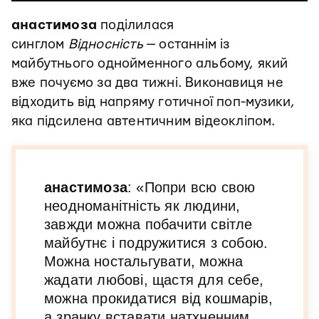
анастимоза
поділилася
синглом
Відносність
— останнім із
майбутнього однойменного альбому, який
вже почуємо за два тижні. Виконавиця не
відходить від напряму готичної поп-музики,
яка підсилена автентичним відеокліпом.
анастимоза
: «Попри всю свою
неодноманітність як людини,
завжди можна побачити світле
майбутнє і подружитися з собою.
Можна ностальгувати, можна
жадати любові, щастя для себе,
можна прокидатися від кошмарів,
а зранку вставати натхненним,