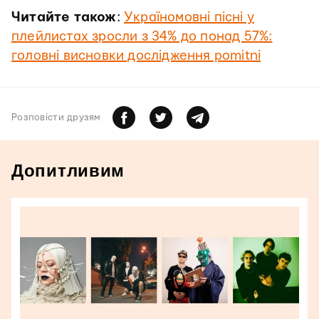
Читайте також
:
Україномовні пісні у
плейлистах зросли з 34% до понад 57%:
головні висновки дослідження pomitni
Розповiсти друзям
Допитливим