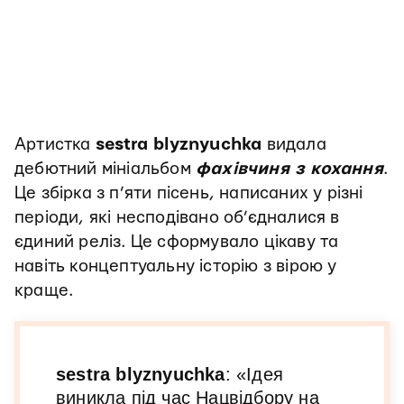
Артистка
sestra blyznyuchka
видала
дебютний мініальбом
фахівчиня з кохання
.
Це збірка з п’яти пісень, написаних у різні
періоди, які несподівано об’єдналися в
єдиний реліз. Це сформувало цікаву та
навіть концептуальну історію з вірою у
краще.
sestra blyznyuchka
: «Ідея
виникла під час Нацвідбору на