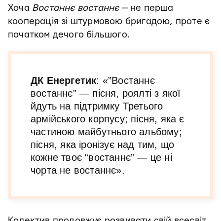
Хоча
Востаннє востаннє
— не перша
кооперація зі штурмовою бригадою, проте є
початком дечого більшого.
ДК Енергетик
: «”Востаннє
востаннє” — пісня, роялті з якої
йдуть на підтримку Третього
армійського корпусу; пісня, яка є
частиною майбутнього альбому;
пісня, яка іронізує над тим, що
кожне твоє “востаннє” — це ні
чорта не востаннє».
Колектив продовжує розвивати свій всесвіт