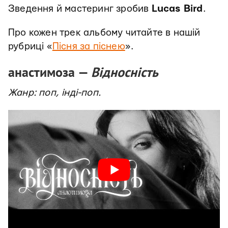
Зведення й мастеринг зробив
Lucas Bird
.
Про кожен трек альбому читайте в нашій
рубриці «
Пісня за піснею
».
анастимоза —
Відносність
Жанр: поп, інді-поп.