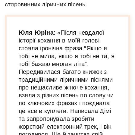
старовинних ліричних пісень.
Юля Юріна
: «Після невдалої
історії кохання в моїй голові
стояла іронічна фраза “Якщо я
тобі не мила, якщо я тобі не та, я
тобі бажаю многая літа”.
Передивилася багато книжок з
традиційними ліричними піснями
про нещасливе жіноче кохання,
взяла з різних пісень по слову чи
по ключових фразах і поєднала
це все в куплети. Написала Дімі
та запропонувала зробити
жорсткий електронний трек, і він
погодився. Ще й зачитав свій