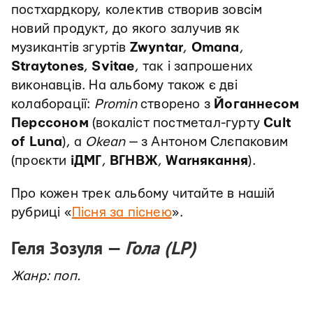
постхардкору, колектив створив зовсім
новий продукт, до якого залучив як
музикантів згуртів
Zwyntar
,
Omana
,
Straytones
,
Svitae
, так і запрошених
виконавців. На альбому також є дві
колаборації:
Promin
створено з
Йоганнесом
Перссоном
(вокаліст постметал-гурту
Cult
of Luna
), а
Okean
— з Антоном Слєпаковим
(проєкти
іДМГ
,
ВГНВЖ
,
Warнякання
).
Про кожен трек альбому читайте в нашій
рубриці «
Пісня за піснею
».
Геля Зозуля —
Гола (LP)
Жанр: поп.