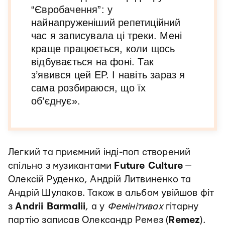
“Євробачення”: у
найнапруженіший репетиційний
час я записувала ці треки. Мені
краще працюється, коли щось
відбувається на фоні. Так
з’явився цей EP. І навіть зараз я
сама розбираюся, що їх
об’єднує».
Легкий та приємний інді-поп створений
спільно з музикантами
Future Culture
—
Олексій Руденко, Андрій Литвиненко та
Андрій Шулаков. Також в альбом увійшов фіт
з
Andrii Barmalii
, а у
Фемінітивах
гітарну
партію записав Олександр Ремез (
Remez
).