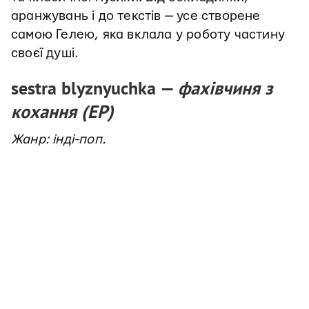
аранжувань і до текстів — усе створене
самою Гелею, яка вклала у роботу частину
своєї душі.
sestra blyznyuchka —
фахівчиня з
кохання (ЕР)
Жанр: інді-поп.