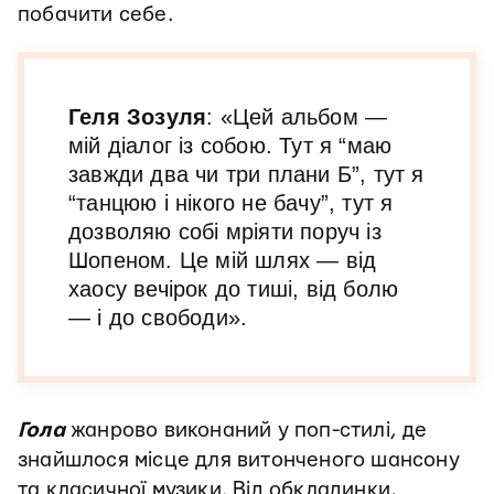
побачити себе.
Геля Зозуля
: «Цей альбом —
мій діалог із собою. Тут я “маю
завжди два чи три плани Б”, тут я
“танцюю і нікого не бачу”, тут я
дозволяю собі мріяти поруч із
Шопеном. Це мій шлях — від
хаосу вечірок до тиші, від болю
— і до свободи».
Гола
жанрово виконаний у поп-стилі, де
знайшлося місце для витонченого шансону
та класичної музики. Від обкладинки,