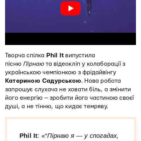
Творча спілка
Phil It
випустила
пісню
Пірнаю
та відеокліп у колаборації з
українською чемпіонкою з фрідайвінгу
Катериною Садурською
. Нова робота
запрошує слухача не ховати біль, а змінити
його енергію — зробити його частиною своєї
душі, а не тінню, що кидає темряву.
Phil It
: «“
Пірнаю я — у спогадах,