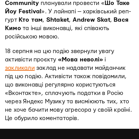
Community
планували провести «
Шо Таке
Йоу Festival
». У лайнапі — харківський реп-
гурт
Кто там
,
Shtaket
,
Andrew Skat
,
Вася
Кимо
та інші виконавці, які співають
російською мовою.
18 серпня на цю подію звернули увагу
активісти проєкту
«Мова неволі»
і
закликали
заклад не надавати майданчик
під цю подію. Активісти також повідомили,
що виконавці регулярно користуються
«Вконтакте», сплачують податки в Росію
через Яндекс Музику та висміюють тих, хто
не хоче бачити мову агресора у своїй країні.
Це обурило коментаторів.