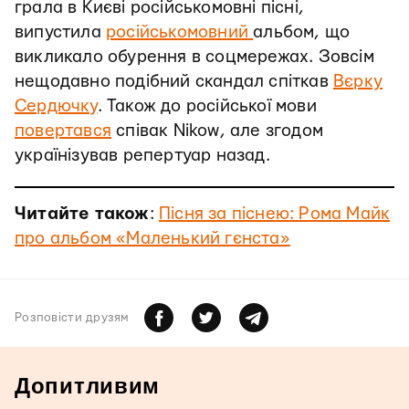
грала в Києві російськомовні пісні,
випустила
російськомовний
альбом, що
викликало обурення в соцмережах. Зовсім
нещодавно подібний скандал спіткав
Вєрку
Сердючку
. Також до російської мови
повертався
співак Nikow, але згодом
українізував репертуар назад.
Читайте також
:
Пісня за піснею: Рома Майк
про альбом «Маленький гєнста»
Розповiсти друзям
Допитливим