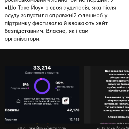
російськомовним лайнапом не перший. У
«Шо Таке Йоу» є своя аудиторія, яка після
осуду запустила справжній флешмоб у
підтримку фестивалю й вважають хейт
безпідставним. Власне, як і самі
організатори.
«Шо Таке Йоу»/Інстаграм
«Шо Таке Йоу»/І