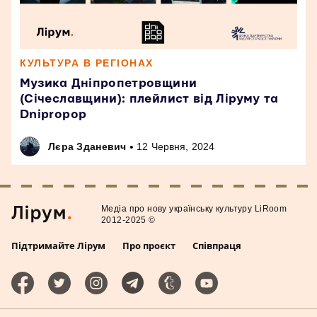
КУЛЬТУРА В РЕГІОНАХ
Музика Дніпропетровщини
(Січеславщини): плейлист від Ліруму та
Dnipropop
•
Лєра Зданевич
12 Червня, 2024
Медiа про нову українську культуру LiRoom
2012-2025 ©
Підтримайте Лірум
Про проєкт
Співпраця