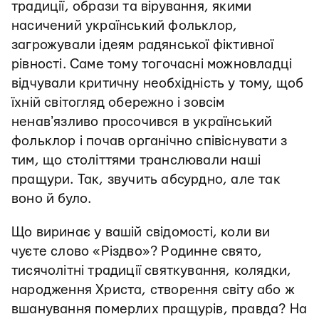
традиції, образи та вірування, якими
насичений український фольклор,
загрожували ідеям радянської фіктивної
рівності. Саме тому тогочасні можновладці
відчували критичну необхідність у тому, щоб
їхній світогляд обережно і зовсім
ненавʼязливо просочився в український
фольклор і почав органічно співіснувати з
тим, що століттями транслювали наші
пращури. Так, звучить абсурдно, але так
воно й було.
Що виринає у вашій свідомості, коли ви
чуєте слово «Різдво»? Родинне свято,
тисячолітні традиції святкування, колядки,
народження Христа, створення світу або ж
вшанування померлих пращурів, правда? На