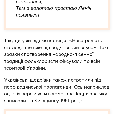
вкорінився,
Там з голотою простою Лєнін
появився!
Так, це усім відома колядка «Нова радість
стала», але вже під радянським соусом. Такі
зразки спотворення народно-пісенної
традиції фольклористи фіксували по всій
території України.
Українські щедрівки також потрапили під
перо радянської пропаганди. Ось наприклад
одна із версій усім відомого «Щедрика», яку
записали на Київщині у 1961 році: