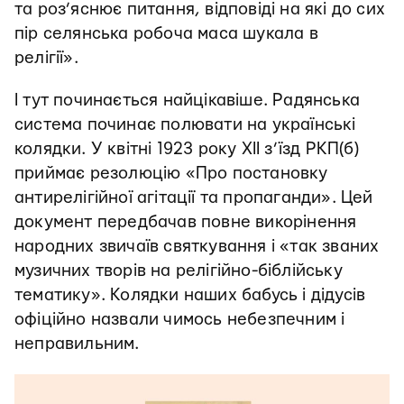
та роз’яснює питання, відповіді на які до сих
пір селянська робоча маса шукала в
релігії».
І тут починається найцікавіше. Радянська
система починає полювати на українські
колядки. У квітні 1923 року XII з’їзд РКП(б)
приймає резолюцію «Про постановку
антирелігійної агітації та пропаганди». Цей
документ передбачав повне викорінення
народних звичаїв святкування і «так званих
музичних творів на релігійно-біблійську
тематику». Колядки наших бабусь і дідусів
офіційно назвали чимось небезпечним і
неправильним.