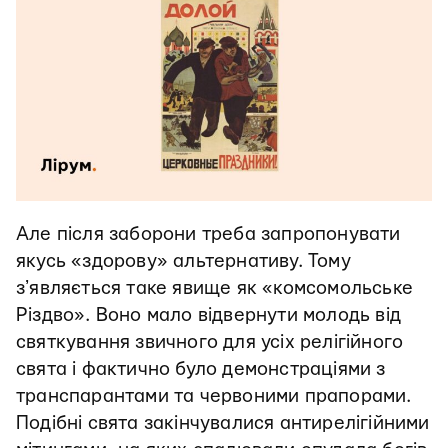
Але після заборони треба запропонувати
якусь «здорову» альтернативу. Тому
зʼявляється таке явище як «комсомольське
Різдво». Воно мало відвернути молодь від
святкування звичного для усіх релігійного
свята і фактично було демонстраціями з
транспарантами та червоними прапорами.
Подібні свята закінчувалися антирелігійними