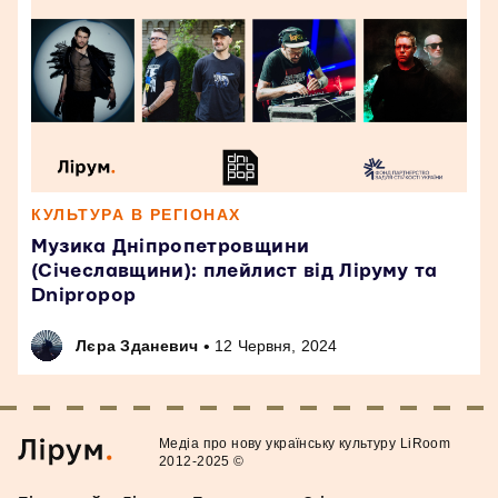
КУЛЬТУРА В РЕГІОНАХ
Музика Дніпропетровщини
(Січеславщини): плейлист від Ліруму та
Dnipropop
•
Лєра Зданевич
12 Червня, 2024
Медiа про нову українську культуру LiRoom
2012-2025 ©