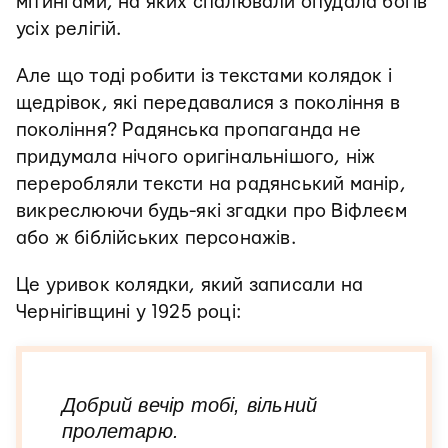
мітингами, на яких спалювали опудала богів
усіх релігій.
Але що тоді робити із текстами колядок і
щедрівок, які передавалися з покоління в
покоління? Радянська пропаганда не
придумала нічого оригінальнішого, ніж
переробляли тексти на радянський манір,
викреслюючи будь-які згадки про Віфлеєм
або ж біблійських персонажів.
Це уривок колядки, який записали на
Чернігівщині у 1925 році:
Добрий вечір тобі, вільний
пролетарю.