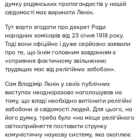
думку радянських пропагандистів у нашій
свідомості має виринати Ленін.
Тут варто згадати про декрет Ради
народних комісарів від 23 січня 1918 року.
Тоді вони офіційно і дуже серйозно заявили
про те, що їхнім головним завданням є
«сприяння фактичному звільненню
трудящих мас від релігійних забобон».
Сам Владімір Лєнін у своїх публічних
виступах неодноразово наголошував на
тому, що владі необхідно витіснити релігійні
забобони зі свідомості людей. Для цього, на
його думку, треба було «на місце релігійного
світосприйняття поставити струнку
комуністичну наукову систему, яка охоплює