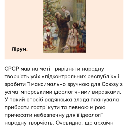
СРСР мав на меті прирівняти народну
творчість усіх «підконтрольних республік» і
зробити її максимально зручною для Союзу з
усіма імперськими ідеологічними виразками.
У такий спосіб радянська влада планувала
прибрати гострі кути та певною мірою
причесати небезпечну для її ідеології
народну творчість. Очевидно, що архаїчні