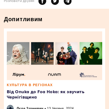
Розповiсти друзям
Допитливим
КУЛЬТУРА В РЕГІОНАХ
Від Onuka до Foa Hoka: як звучить
Чернігівщина
•
Лєра Зданевич
13 Червня, 2024