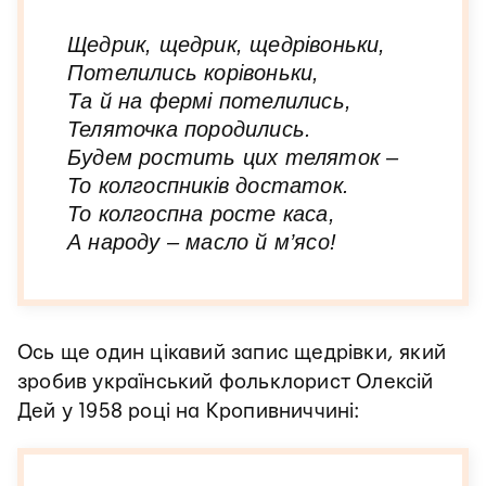
Щедрик, щедрик, щедрівоньки,
Потелились корівоньки,
Та й на фермі потелились,
Теляточка породились.
Будем ростить цих теляток –
То колгоспників достаток.
То колгоспна росте каса,
А народу – масло й м’ясо!
Ось ще один цікавий запис щедрівки, який
зробив український фольклорист Олексій
Дей у 1958 році на Кропивниччині: