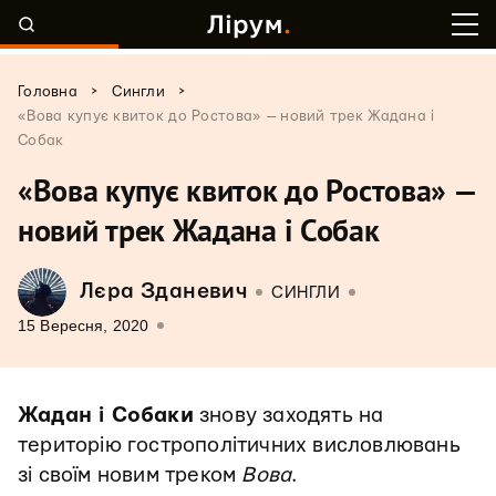
>
>
Головна
Сингли
«Вова купує квиток до Ростова» — новий трек Жадана і
Собак
«Вова купує квиток до Ростова» —
новий трек Жадана і Собак
Лєра Зданевич
СИНГЛИ
15 Вересня, 2020
Жадан і Собаки
знову заходять на
територію гострополітичних висловлювань
зі своїм новим треком
Вова
.