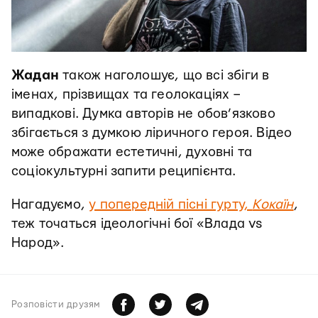
Жадан
також наголошує, що всі збіги в
іменах, прізвищах та геолокаціях –
випадкові. Думка авторів не обов’язково
збігається з думкою ліричного героя. Відео
може ображати естетичні, духовні та
соціокультурні запити реципієнта.
Нагадуємо,
у попередній пісні гурту,
Кокаїн
,
теж точаться ідеологічні бої «Влада vs
Народ».
Розповiсти друзям