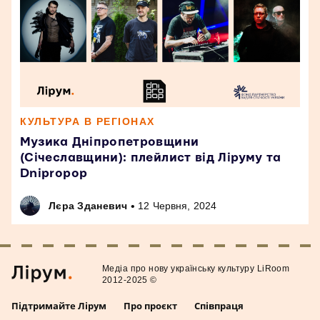
КУЛЬТУРА В РЕГІОНАХ
Музика Дніпропетровщини
(Січеславщини): плейлист від Ліруму та
Dnipropop
•
Лєра Зданевич
12 Червня, 2024
Медiа про нову українську культуру LiRoom
2012-2025 ©
Підтримайте Лірум
Про проєкт
Співпраця