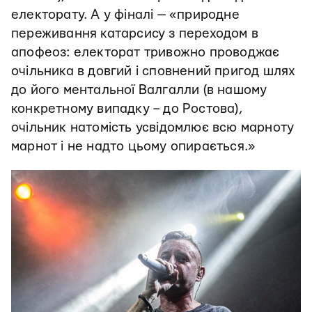
електорату. А у фіналі — «природне
переживання катарсису з переходом в
апофеоз: електорат тривожно проводжає
очільника в довгий і сповнений пригод шлях
до його ментальної Валгалли (в нашому
конкретному випадку – до Ростова),
очільник натомість усвідомлює всю марноту
марнот і не надто цьому опирається.»