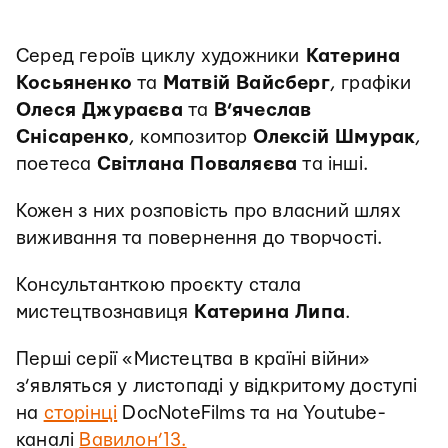
Серед героїв циклу художники
Катерина
Косьяненко
та
Матвій Вайсберг
, графіки
Олеся Джураєва
та
В’ячеслав
Снісаренко
, композитор
Олексій Шмурак
,
поетеса
Світлана Поваляєва
та інші.
Кожен з них розповість про власний шлях
виживання та повернення до творчості.
Консультанткою проєкту стала
мистецтвознавиця
Катерина Липа
.
Перші серії «Мистецтва в країні війни»
з’являться у листопаді у відкритому доступі
на
сторінці
DocNoteFilms та на Youtube-
каналі
Вавилон’13.