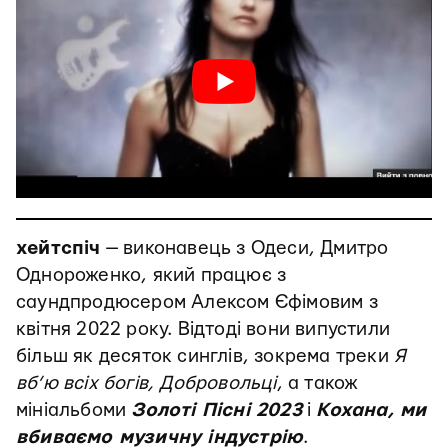
хейтспіч
— виконавець з Одеси, Дмитро
Однороженко, який працює з
саундпродюсером Алексом Єфімовим з
квітня 2022 року. Відтоді вони випустили
більш як десяток синглів, зокрема треки
Я
вб’ю всіх богів, Добровольці
, а також
мініальбоми
Золоті Пісні 2023
і
Кохана, ми
вбиваємо музичну індустрію
.