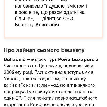
наповнюємо її душею, змістом і
вірою в те, що разом здатні на
більше», — ділиться СЕО
Бешкету
Анастасія
.
Про лайнап сьомого Бешкету
Bah.roma
— індірок гурт
Роми Бахарєва
з
Чистякового на Донеччині, заснований у
2009-му році. Гурт активно виступав як в
Україні, так і закордоном, на початку
карʼєри їх називали «надією вітчизняного
попроку». Гурт випустив три лонгплеї та
один ЕР. Після початку повномасштабного
вторгнення Рома почав рефлексувати на