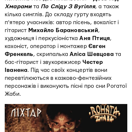
Хмарами
та
По Сліду З Вугілля
, а також
кілька синглів. До складу гурту входять
п’ятеро учасників: автор пісень, вокаліст і
гітарист
Михайло Барановський
,
художниця і перкусіоністка
Аня Птиця
,
кахоніст, оператор і монтажер
Євген
Френкель
, скрипалька
Аліса Шевцова
та
бас-гітарист і звукорежисер
Честер
Іванена
. Під час своїх концертів вони
перевтілюються в казково-фентезійних
персонажів і виконують пісні про сни Рогатої
Жаби.