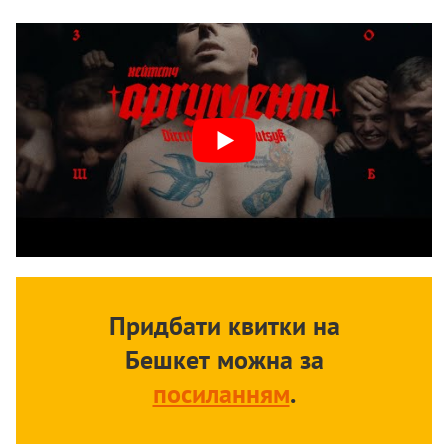
Придбати квитки на
Бешкет можна за
посиланням
.