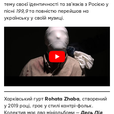
тему своєї ідентичності та звʼязків з Росією у
пісні
199,9
та повністю перейшов на
українську у своїй музиці.
Харківський гурт
Rohata Zhaba
, створений
у 2019 році, грає у стилі кантрі-фольк.
Колектив має два мініальбоми —
Десь Під