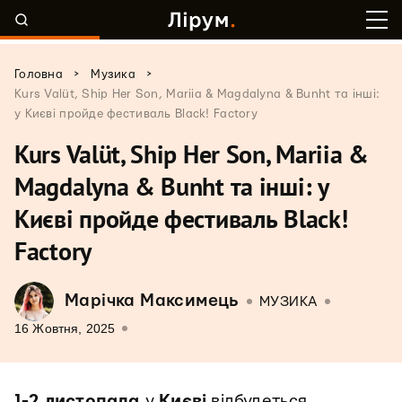
>
>
Головна
Музика
Kurs Valüt, Ship Her Son, Mariia & Magdalyna & Bunht та інші:
у Києві пройде фестиваль Black! Factory
Kurs Valüt, Ship Her Son, Mariia &
Magdalyna & Bunht та інші: у
Києві пройде фестиваль Black!
Factory
Марічка Максимець
МУЗИКА
16 Жовтня, 2025
1-2 листопада
у
Києві
відбудеться