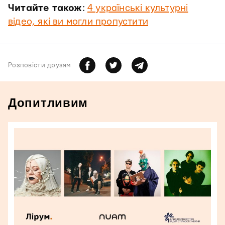
Читайте також
:
4 українські культурні
відео, які ви могли пропустити
Розповiсти друзям
Допитливим