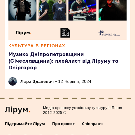
КУЛЬТУРА В РЕГІОНАХ
Музика Дніпропетровщини
(Січеславщини): плейлист від Ліруму та
Dnipropop
•
Лєра Зданевич
12 Червня, 2024
Медiа про нову українську культуру LiRoom
2012-2025 ©
Підтримайте Лірум
Про проєкт
Співпраця