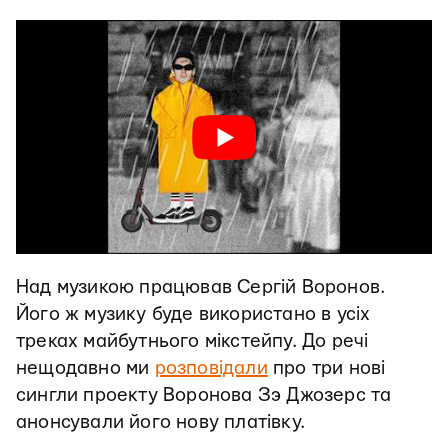
Над музикою працював Сергій Воронов.
Його ж музику буде використано в усіх
треках майбутнього мікстейпу. До речі
нещодавно ми
розповідали
про три нові
сингли проекту Воронова Зэ Джозерс та
анонсували його нову платівку.