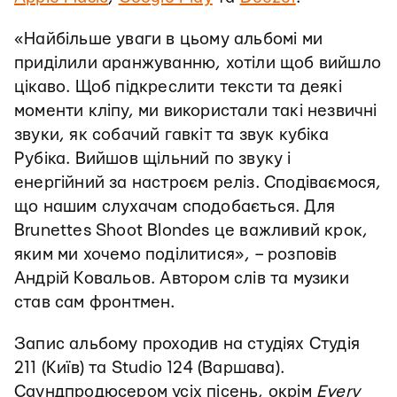
«Найбільше уваги в цьому альбомі ми
приділили аранжуванню, хотіли щоб вийшло
цікаво. Щоб підкреслити тексти та деякі
моменти кліпу, ми використали такі незвичні
звуки, як собачий гавкіт та звук кубіка
Рубіка. Вийшов щільний по звуку і
енергійний за настроєм реліз. Сподіваємося,
що нашим слухачам сподобається. Для
Brunettes Shoot Blondes це важливий крок,
яким ми хочемо поділитися», – розповів
Андрій Ковальов. Автором слів та музики
став сам фронтмен.
Запис альбому проходив на студіях Студія
211 (Київ) та Studio 124 (Варшава).
Саундпродюсером усіх пісень, окрім
Every