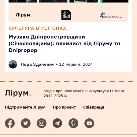
КУЛЬТУРА В РЕГІОНАХ
Музика Дніпропетровщини
(Січеславщини): плейлист від Ліруму та
Dnipropop
•
Лєра Зданевич
12 Червня, 2024
Медiа про нову українську культуру LiRoom
2012-2025 ©
Підтримайте Лірум
Про проєкт
Співпраця