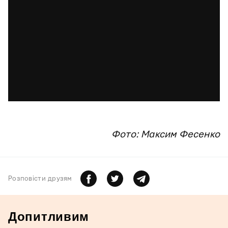
Фото: Максим Фесенко
Розповiсти друзям
Допитливим