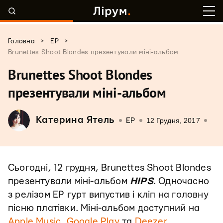
>
>
Головна
EP
Brunettes Shoot Blondes презентували міні-альбом
Brunettes Shoot Blondes
презентували міні-альбом
Катерина Ятель
12 Грудня, 2017
EP
Сьогодні, 12 грудня, Brunettes Shoot Blondes
презентували міні-альбом
HIPS
. Одночасно
з релізом ЕР гурт випустив і кліп на головну
пісню платівки. Міні-альбом доступний на
Apple Music
,
Google Play
та
Deezer
.