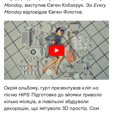
Monday
, виступив Євген Кобзарук. За
Every
Monday
відповідав Євген Філатов.
Окрім альбому, гурт презентував кліп на
пісню
HIPS
. Підготовка до зйомки тривала
кілька місяців, в павільоні збудували
декорацію, що імітувала 3D простір. Сам