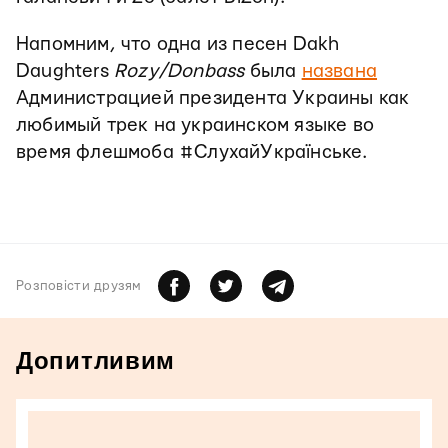
Напомним, что одна из песен Dakh
Daughters
Rozy/Donbass
была
названа
Администрацией президента Украины как
любимый трек на украинском языке во
время флешмоба #СлухайУкраїнське.
Розповiсти друзям
Допитливим