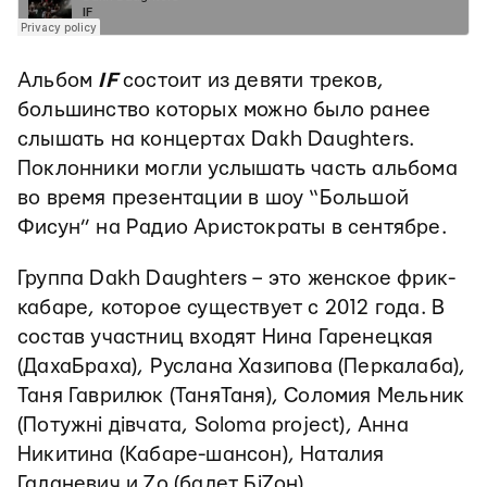
Альбом
IF
состоит из девяти треков,
большинство которых можно было ранее
слышать на концертах Dakh Daughters.
Поклонники могли услышать часть альбома
во время презентации в шоу “Большой
Фисун” на Радио Аристократы в сентябре.
Группа Dakh Daughters – это женское фрик-
кабаре, которое существует с 2012 года. В
состав участниц входят Нина Гаренецкая
(ДахаБраха), Руслана Хазипова (Перкалаба),
Таня Гаврилюк (ТаняТаня), Соломия Мельник
(Потужні дівчата, Soloma project), Анна
Никитина (Кабаре-шансон), Наталия
Галаневич и Zo (балет БіZон).