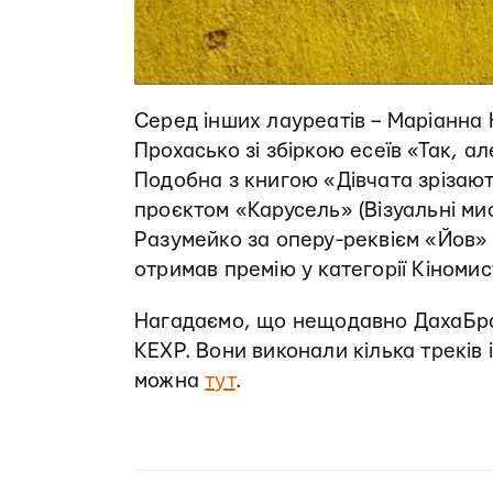
Серед інших лауреатів – Маріанна 
Прохасько зі збіркою есеїв «Так, 
Подобна з книгою «Дівчата зрізают
проєктом «Карусель» (Візуальні мис
Разумейко за оперу-реквієм «Йов» 
отримав премію у категорії Кіноми
Нагадаємо, що нещодавно ДахаБраха
KEXP. Вони виконали кілька треків
можна
тут
.