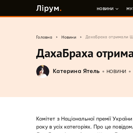
НОВИНИ
МУ
>
>
ДахаБраха отримали Ш
Головна
Новини
ДахаБраха отрима
Катерина Ятель
НОВИНИ
Комітет з Національної премії Україн
року в усіх категоріях. Про це повідо