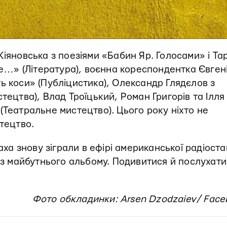
Кіяновська з поезіями «Бабин Яр. Голосами» і Та
але…» (Література), воєнна кореспондентка Євген
ь коси» (Публіцистика), Олександр Глядєлов з
тецтва), Влад Троїцький, Роман Григорів та Ілля
(Театральне мистецтво). Цього року ніхто не
стецтво.
 знову зіграли в ефірі американської радіоста
 із майбутнього альбому. Подивитися й послухати
Фото обкладинки: Arsen Dzodzaiev/ Face