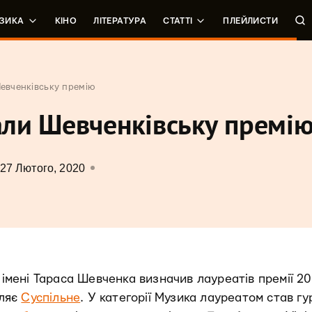
ЗИКА
КІНО
ЛІТЕРАТУРА
СТАТТІ
ПЛЕЙЛИСТИ
евченківську премію
ли Шевченківську премі
27 Лютого, 2020
и імені Тараса Шевченка визначив лауреатів премії 2
мляє
Суспільне
. У категорії Музика лауреатом став гу