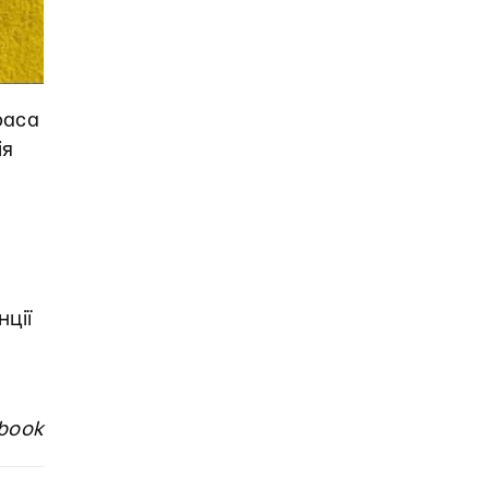
раса
ія
нції
book