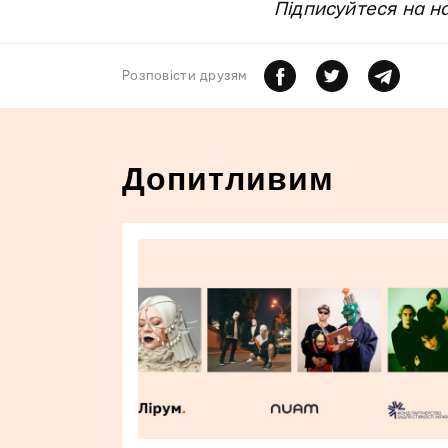
Підписуйтеся на н
Розповiсти друзям
Допитливим