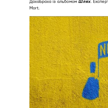
ДахаБраха із альбомом
Шлях
. Експе
Mort.