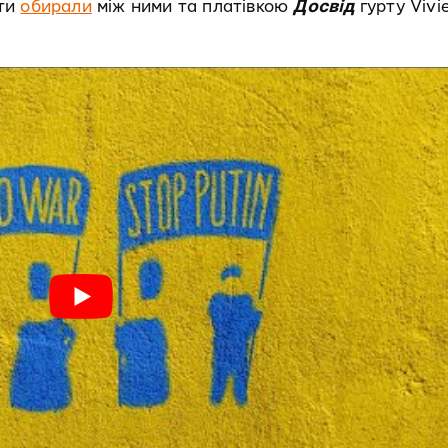
рти
обирали
між ними та платівкою
Досвід
гурту Vivi