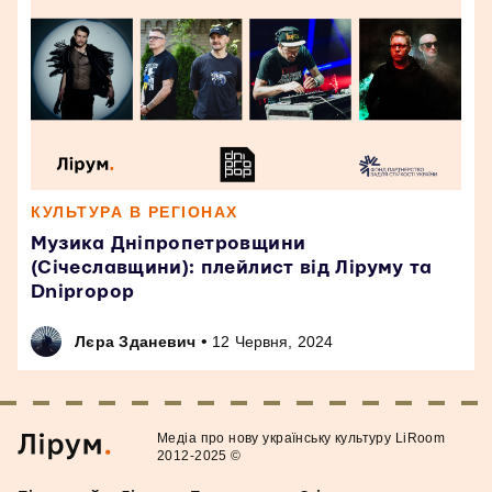
КУЛЬТУРА В РЕГІОНАХ
Музика Дніпропетровщини
(Січеславщини): плейлист від Ліруму та
Dnipropop
•
Лєра Зданевич
12 Червня, 2024
Медiа про нову українську культуру LiRoom
2012-2025 ©