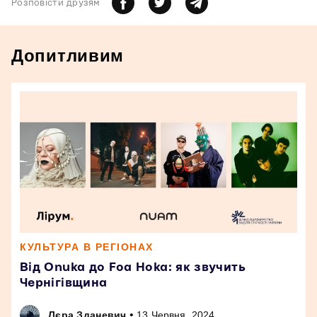
Розповiсти друзям
Допитливим
КУЛЬТУРА В РЕГІОНАХ
Від Onuka до Foa Hoka: як звучить
Чернігівщина
•
Лєра Зданевич
13 Червня, 2024