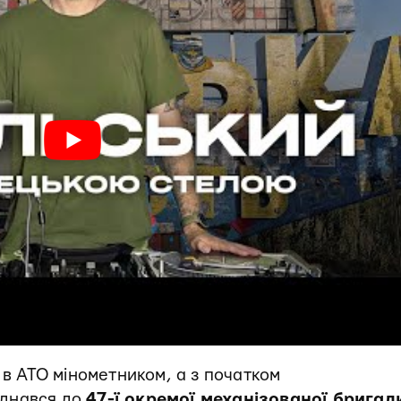
 в АТО мінометником, а з початком
єднався до
47-ї окремої механізованої бригад