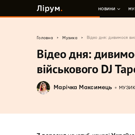
НОВИНИ
МУ
>
>
Відео дня: дивимося ви
Головна
Музика
Відео дня: дивимо
військового DJ Ta
Марічка Максимець
МУЗИ