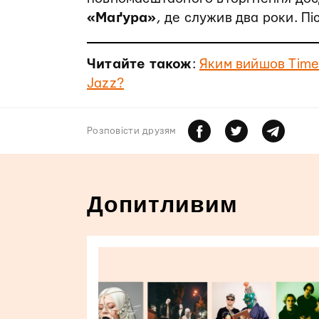
«Маґура»
, де служив два роки. Пі
Читайте також
:
Яким вийшов Time 
Jazz?
Розповiсти друзям
Допитливим