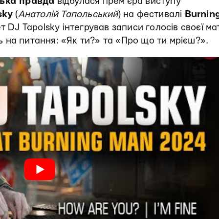
ька правда
відбулася прем’єра виступу
sky
(
Анатолій Тапольський
) на фестивалі
Burnin
т DJ Tapolsky інтегрував записи голосів своєї ма
ть на питання: «Як ти?» та «Про що ти мрієш?».