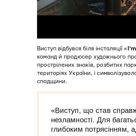
Виступ відбувся біля інсталяції «
I’m
команд й продюсер художнього пр
прострілених знаків, розбитих пар
територіях України, і символізувала
спадщини.
«Виступ, що став справ
незламності. Для багать
глибоким потрясінням, а