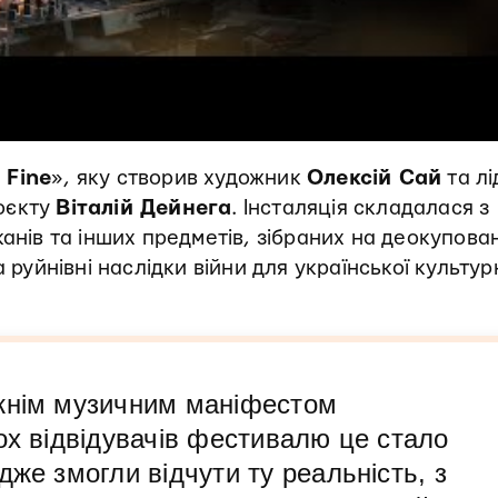
 Fine
», яку створив художник
Олексій Сай
та лі
оєкту
Віталій Дейнега
. Інсталяція складалася з
канів та інших предметів, зібраних на деокупова
 руйнівні наслідки війни для української культур
жнім музичним маніфестом
ох відвідувачів фестивалю це стало
дже змогли відчути ту реальність, з