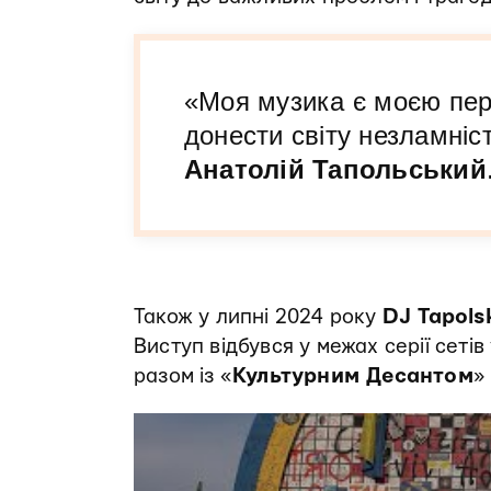
«Моя музика є моєю пер
донести світу незламніс
Анатолій Тапольський
Також у липні 2024 року
DJ Tapol
Виступ відбувся у межах серії сеті
разом із «
Культурним Десантом
»