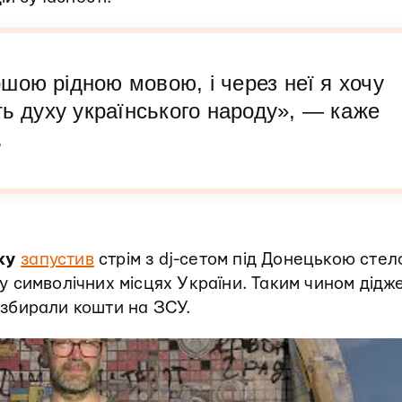
шою рідною мовою, і через неї я хочу
ть духу українського народу», — каже
.
sky
запустив
стрім з dj-сетом під Донецькою стел
в у символічних місцях України. Таким чином дідж
 збирали кошти на ЗСУ.