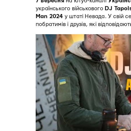
7 вересня
на ютуб-каналі
Українс
українського військового
DJ Tapol
Man 2024
у штаті Невада. У свій се
побратимів і друзів, які відповідаю