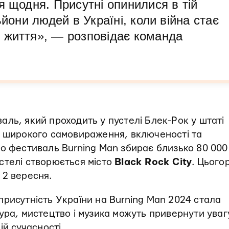
я щодня. Присутні опинилися в тій
ьйони людей в Україні, коли війна стає
 життя», — розповідає команда
ль, який проходить у пустелі Блек-Рок у штаті
х широкого самовираження, включеності та
но фестиваль Burning Man збирає близько 80 000
пустелі створюється місто
Black Rock City
. Цьогор
 2 вересня.
 присутність України на Burning Man 2024 стала
ура, мистецтво і музика можуть привернути уваг
ій сучасності.