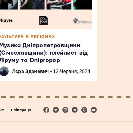
КУЛЬТУРА В РЕГІОНАХ
Музика Дніпропетровщини
(Січеславщини): плейлист від
Ліруму та Dnipropop
Лєра Зданевич
•
12 Червня, 2024
кт
Співпраця