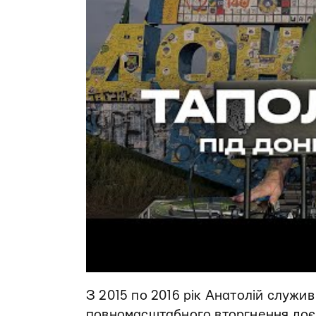
З 2015 по 2016 рік Анатолій служив
повномасштабного вторгнення до