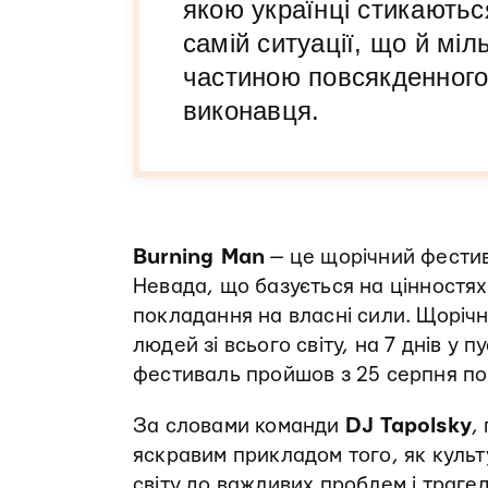
якою українці стикаютьс
самій ситуації, що й міл
частиною повсякденного
виконавця.
Burning Man
— це щорічний фестива
Невада, що базується на цінностя
покладання на власні сили. Щоріч
людей зі всього світу, на 7 днів у 
фестиваль пройшов з 25 серпня по
За словами команди
DJ Tapolsky
,
яскравим прикладом того, як культ
світу до важливих проблем і трагед