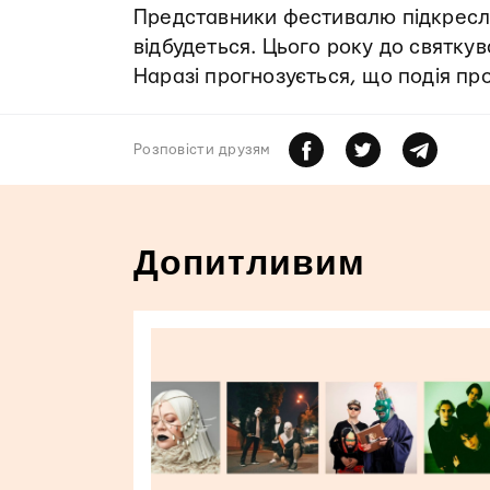
Представники фестивалю підкреслю
відбудеться. Цього року до святку
Наразі прогнозується, що подія пр
Розповiсти друзям
Допитливим