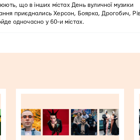
ють, що в інших містах День вуличної музики
вання приєднались Херсон, Боярка, Дрогобич, Рі
ойде одночасно у 60-и містах.