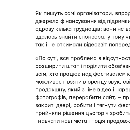
Як пишуть самі організатори, впро
джерела фінансування від підримки
одразу кілька труднощів: вони не 
вдалось знайти спонсора, у тому ч
так і не отримали відеозвіт поперед
«По суті, вся проблема в відсутнос
розширити штат і поділити обов’яз
всім, хто працює над фестивалем кі
можливості взяти в оренду звук, св
продакшну, який зніме відео і на
фотографів, переробити сайт, — пр
закриті двері, робити і тягнути фе
прийняли рішення цьогоріч зробит
і навчати нові міста і подія продо