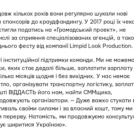
довж кількох років вони регулярно шукали нові
 спонсорів до краудфандингу. У 2017 році їх чек
встигли податись на «Громадський проект», не
ислі за сприяння спеціалізованих агенцій, а так
нього фесту від компанії Limpid Look Production.
ті інституційної підтримки команди. Ми не можем
ки, яких стає дедалі більше, заплатити зарплату
лька місяців щодня і без вихідних. У нас немає
ітло, організувати транспортну логістику, запла
решті ВІДДАСТЬ його нам, найти СММщика,
одовжують організатори. — Дуже важко стукати 
стиваль своїми силами і за власний кошт, тому ми
и перерву. Натомість, ми продовжуємо консульту
вжує ширитися Україною».