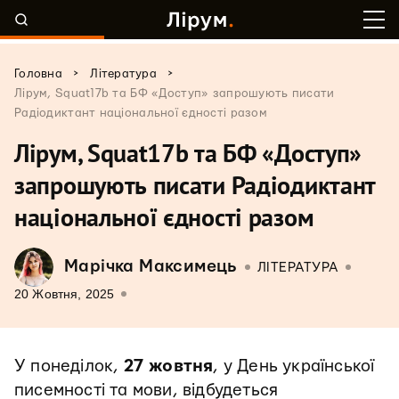
>
>
Головна
Література
Лірум, Squat17b та БФ «Доступ» запрошують писати
Радіодиктант національної єдності разом
Лірум, Squat17b та БФ «Доступ»
запрошують писати Радіодиктант
національної єдності разом
Марічка Максимець
ЛІТЕРАТУРА
20 Жовтня, 2025
У понеділок,
27 жовтня
, у День української
писемності та мови, відбудеться