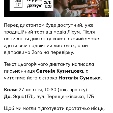
Перед диктантом буде доступний, уже
традиційний тест від медіа Лірум. Після
написання диктанту кожен охочий зможе
здати свій подвійний листочок, а ми
відправимо його на перевірку.
Текст цьогорічного диктанту написала
письменниця
Євгенія Кузнєцова
, а
читатиме його акторка
Наталія Сумська
.
Коли:
27 жовтня, 10:30 (так, зранку)
Де:
Squat17b, вул. Терещенківська, 17Б
Щоб ми могли підготувати достатньо місць,