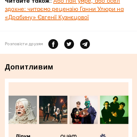
Читайте також
:
Або пан умре, або осел
здохне: читаємо рецензію Ганни Улюри на
«Драбину» Євгенії Кузнєцової
Розповiсти друзям
Допитливим