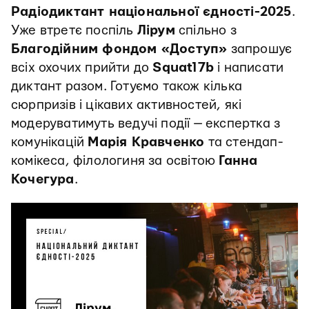
Радіодиктант національної єдності-2025
.
Уже втретє поспіль
Лірум
спільно з
Благодійним фондом «Доступ»
запрошує
всіх охочих прийти до
Squat17b
і написати
диктант разом. Готуємо також кілька
сюрпризів і цікавих активностей, які
модеруватимуть ведучі події — експертка з
комунікацій
Марія Кравченко
та стендап-
комікеса, філологиня за освітою
Ганна
Кочегура
.