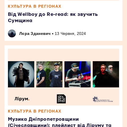
КУЛЬТУРА В РЕГІОНАХ
Від Wellboy до Re-read: як звучить
Сумщина
•
Лєра Зданевич
13 Червня, 2024
КУЛЬТУРА В РЕГІОНАХ
Музика Дніпропетровщини
(Січеславщини): плейлист від Ліруму та