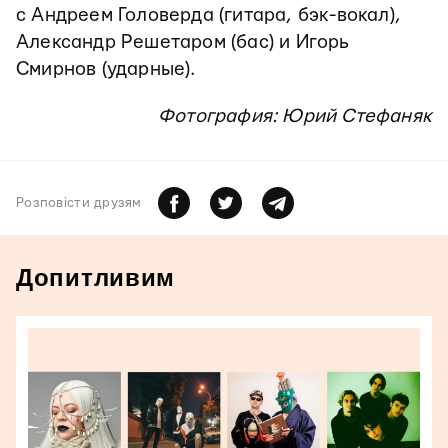
с Андреем Головерда (гитара, бэк-вокал),
Александр Решетаром (бас) и Игорь
Смирнов (ударные).
Фотография: Юрий Стефаняк
Розповiсти друзям
Допитливим