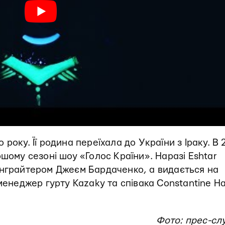
року. Її родина переїхала до України з Іраку. В 
шому сезоні шоу «Голос Країни». Наразі Eshtar
онграйтером Джеєм Бардаченко, а видається на
-менеджер гурту Kazaky та співака Constantine Н
Фото: прес-сл