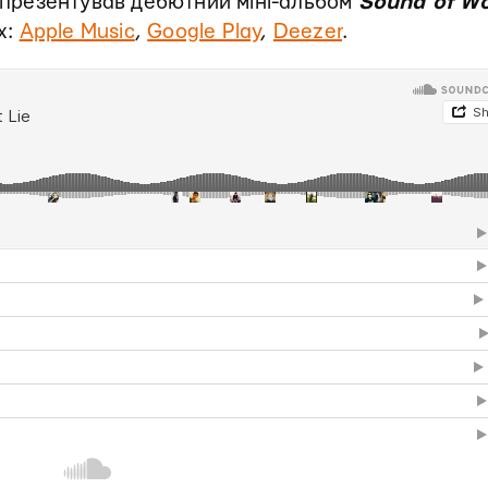
r презентував дебютний міні-альбом
Sound of Wo
х:
Apple Music
,
Google Play
,
Deezer
.