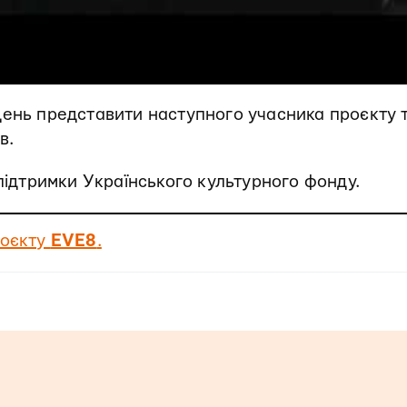
день представити наступного учасника проєкту 
в.
 підтримки Українського культурного фонду.
роєкту
EVE8
.