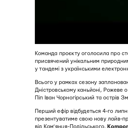
Команда проєкту оголосила про ста
присвячений унікальним природним 
у тандемі з українськими електро
Всього у рамках сезону заплановано
Дністровському каньйоні, Рожеве о
Піп Іван Чорногірський та острів Зм
Перший ефір відбудеться 4-го липн
презентуватиме свою нову лайв-пр
від Кам’янця-Подільського.
Kompon