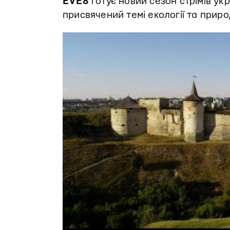
EVE8
готує новий сезон стрімів ук
присвячений темі екології та прир