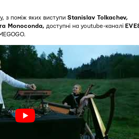
у, з поміж яких виступи
Stanislav Tolkachev,
 та Monoconda,
доступні на youtube-каналі
EVE
у MEGOGO.