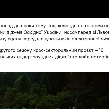
онад два роки тому. Тоді команда платформи н
ми діджеїв Західної України, насамперед зі Льво
ну сцену серед шанувальників електронної муз
другого сезону крос-секторальний проєкт — 10
нських андерграундних діджеїв та лайв-артисті