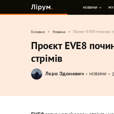
НОВИНИ
МУ
>
>
Проєкт EVE8 починає тр
Головна
Новини
Проєкт EVE8 почин
стрімів
Лєра Зданевич
НОВИНИ