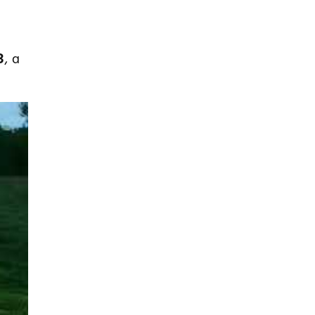
8
, а