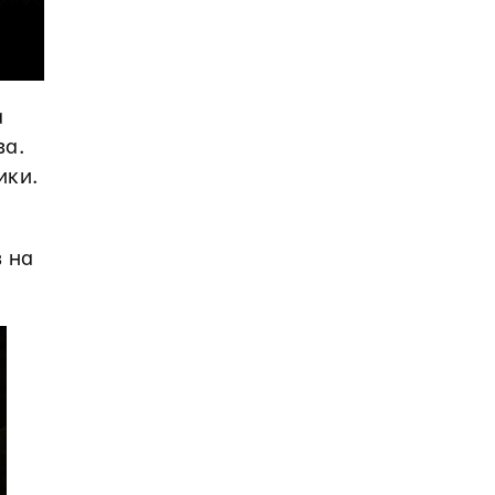
а
ва.
ики.
в на