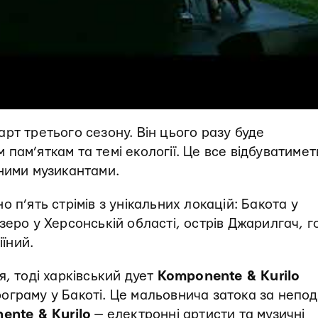
рт третього сезону. Він цього разу буде
пам’яткам та темі екології. Це все відбуватимет
нними музикантами.
 п’ять стрімів з унікальних локацій: Бакота у
зеро у Херсонській області, острів Джарилгач, г
іїний.
я, тоді харківський дует
Komponente & Kurilo
ограму у Бакоті. Це мальовнича затока за непод
ente & Kurilo
— електронні артисти та музичні