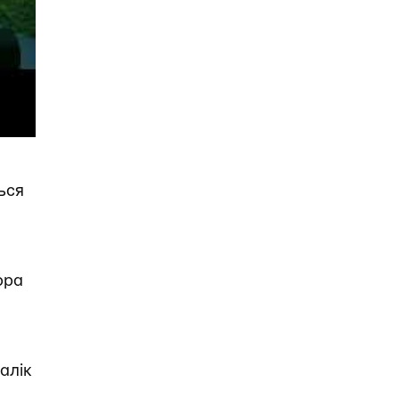
ься
ора
алік