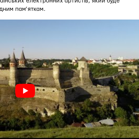
раїнських електронних артистів, який буде
одним пам’яткам.