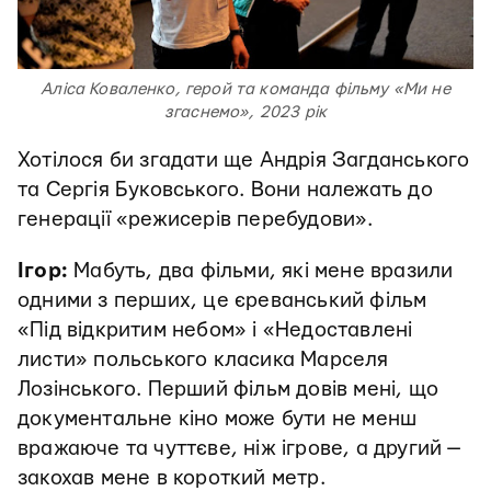
Аліса Коваленко, герой та команда фільму «Ми не
згаснемо», 2023 рік
Хотілося би згадати ще Андрія Загданського
та Сергія Буковського. Вони належать до
генерації «режисерів перебудови».
Ігор:
Мабуть, два фільми, які мене вразили
одними з перших, це єреванський фільм
«Під відкритим небом» і «Недоставлені
листи» польського класика Марселя
Лозінського. Перший фільм довів мені, що
документальне кіно може бути не менш
вражаюче та чуттєве, ніж ігрове, а другий —
закохав мене в короткий метр.