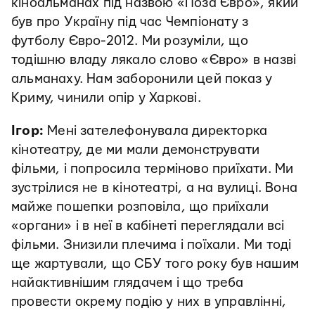
кіноальманах під назвою «Поза Євро», який
був про Україну під час Чемпіонату з
футболу Євро-2012. Ми розуміли, що
тодішню владу лякало слово «Євро» в назві
альманаху. Нам заборонили цей показ у
Криму, чинили опір у Харкові.
Ігор:
Мені зателефонувала директорка
кінотеатру, де ми мали демонструвати
фільми, і попросила терміново приїхати. Ми
зустрілися не в кінотеатрі, а на вулиці. Вона
майже пошепки розповіла, що приїхали
«органи» і в неї в кабінеті переглядали всі
фільми. Знизили плечима і поїхали.
Ми тоді
ще жартували, що СБУ того року був нашим
найактивнішим глядачем і що треба
провести окрему подію у них в управлінні,