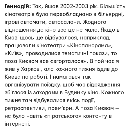
Геннадій:
Так, йшов 2002-2003 рік. Більшість
кінотеатрів було переобладнано в більярдні,
ігрові автомати, автосалони. Жодного
відношення до кіно все це не мало. Якщо в
Києві щось ще відбувалося, наприклад,
працювали кінотеатри «Кінопанорама»,
«Київ», проводилися тематичні покази, то
поза Києвом все «згорталося». В той час я
жив у Харкові, але кожного тижня їздив до
Києва по роботі. І намагався так
організувати поїздку, щоб моє відрядження
збіглося із заходами в Будинку кіно. Кожного
тижня там відбувалися якісь події,
ретроспективи, прем’єри. А поза Києвом —
не було навіть «піратського» контенту в
інтернеті.