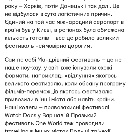
року — Харків, потім Донецьк і так далі. Це
не відбулося з суто логістичних причин.
Єдиний на той час міжнародний аеропорт в
країні був у Києві, в регіонах була обмежена
кількість готелів — все це робило великий
фестиваль неймовірно дорогим.
Сам по собі Мандрівний фестиваль — це не
наше ноу-хау, у світі вже існували схожі
формати, наприклад, «відлуння» якогось
великого фестивалю, коли обрану програму
фільмів-переможців якогось фестивалю
привозили в інші міста або навіть країни.
Наші колеги — правозахисні фестивалі
Watch Docs у Варшаві й Празький
фестиваль One World теж проводили
travelling в інших містах Польщі та Чехії.