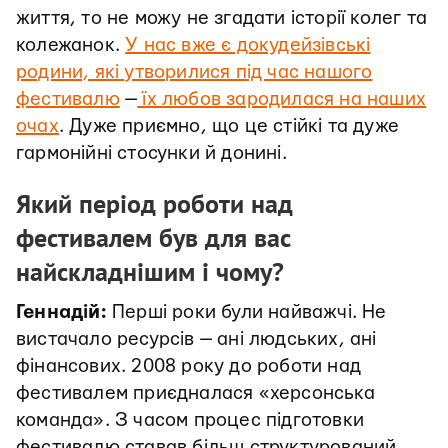
життя, то не можу не згадати історії колег та
колежанок.
У нас вже є докудейзівські
родини, які утворилися під час нашого
фестивалю
—
їх любов зародилася на наших
очах
. Дуже приємно, що це стійкі та дуже
гармонійні стосунки й донині.
Який період роботи над
фестивалем був для вас
найскладнішим і чому?
Геннадій:
Перші роки були найважчі. Не
вистачало ресурсів — ані людських, ані
фінансових. 2008 року до роботи над
фестивалем приєдналася «херсонська
команда». З часом процес підготовки
фестивалю ставав більш структурований,