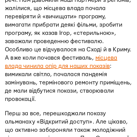
речі. Нам дзвонили наші партнери з регіонів,
жалілися, що місцева влада почала
перевіряти й «вичищати» програму,
вимагати прибрати деякі фільми, зробити
програму, як казав Ігор, «стерильною»,
заважали проведенню фестивалю.
Особливо це відчувалося на Сході й в Криму.
А вже коли почався фестиваль,
місцева
влада чинила опір для наших показів
:
вимикали світло, почалася пандемія
замінувань, термінового ремонту приміщень,
де мали відбутися покази, створювали
провокації.
Перш за все, перешкоджали показу
альманаху «Відкритий доступ». Але цікаво,
що активно забороняли також молодіжний