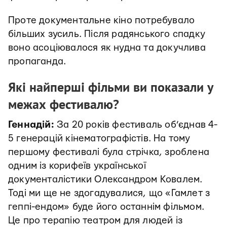
Проте документальне кіно потребувало
більших зусиль. Після радянського спадку
воно асоціювалося як нудна та докучлива
пропаганда.
Які найперші фільми ви показали у
межах фестивалю?
Геннадій:
За 20 років фестиваль об’єднав 4-
5 генерацій кінематографістів. На тому
першому фестивалі була стрічка, зроблена
одним із корифеїв української
документалістики Олександром Ковалем.
Тоді ми ще не здогадувалися, що «Гамлет з
геппі-ендом» буде його останнім фільмом.
Це про терапію театром для людей із