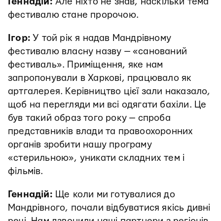
Геннадій:
Але ніхто не знав, наскільки тема
фестивалю стане пророчою.
Ігор:
У той рік я надав Мандрівному
фестивалю власну назву — «санований
фестиваль». Приміщення, яке нам
запропонували в Харкові, працювало як
артгалерея. Керівництво цієї зали наказало,
щоб на перегляди ми всі одягати бахіли. Це
був такий образ того року — спроба
представників влади та правоохоронних
органів зробити нашу програму
«стерильною», уникати складних тем і
фільмів.
Геннадій:
Ще
коли ми готувалися до
Мандрівного, почали відбуватися якісь дивні