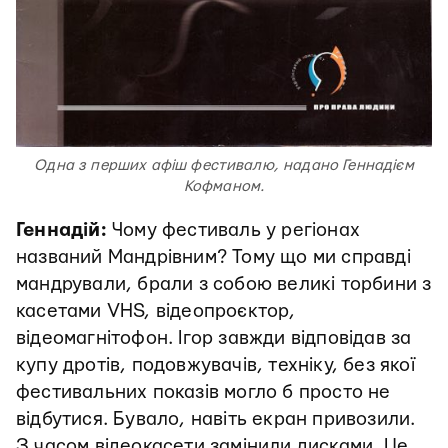
Одна з перших афіш фестивалю, надано Геннадієм
Кофманом.
Геннадій:
Чому фестиваль у регіонах
названий Мандрівним? Тому що ми справді
мандрували, брали з собою великі торбини з
касетами VHS, відеопроєктор,
відеомагнітофон. Ігор завжди відповідав за
купу дротів, подовжувачів, техніку, без якої
фестивальних показів могло б просто не
відбутися. Бувало, навіть екран привозили.
З часом відеокасети замінили дисками. Це