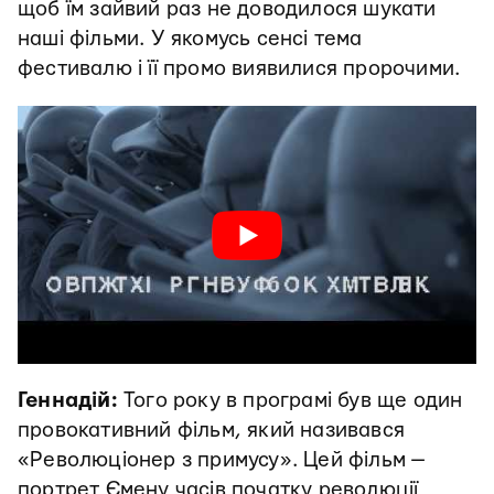
щоб їм зайвий раз не доводилося шукати
наші фільми. У якомусь сенсі тема
фестивалю і її промо виявилися пророчими.
Геннадій:
Того року в програмі був ще один
провокативний фільм, який називався
«Революціонер з примусу». Цей фільм —
портрет Ємену часів початку революції