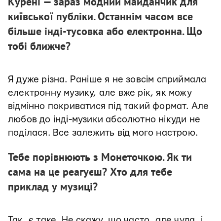
Курені — зараз модний майданчик для
київської публіки. Останнім часом все
більше інді-тусовка або електронна. Що
тобі ближче?
Я дуже різна. Раніше я не зовсім сприймала
електронну музику, але вже рік, як можу
відмінно покриватися під такий формат. Але
любов до інді-музики абсолютно нікуди не
поділася. Все залежить від мого настрою.
Тебе порівнюють з Монеточкою. Як ти
сама на це реагуєш? Хто для тебе
приклад у музиці?
Так, є таке. Не скажу, що часто, але чула, і,