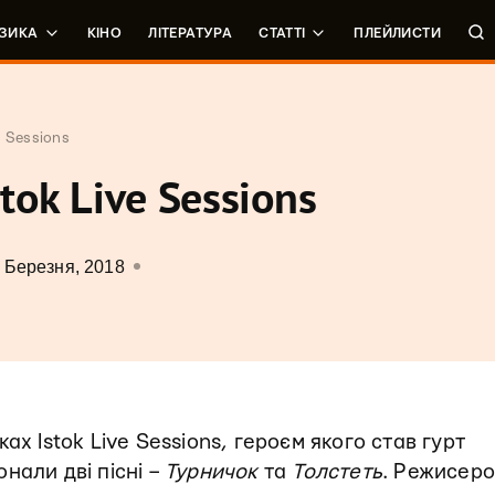
ЗИКА
КІНО
ЛІТЕРАТУРА
СТАТТІ
ПЛЕЙЛИСТИ
e Sessions
tok Live Sessions
 Березня, 2018
ах Istok Live Sessions, героєм якого став гурт
нали дві пісні –
Турничок
та
Толстеть
. Режисер