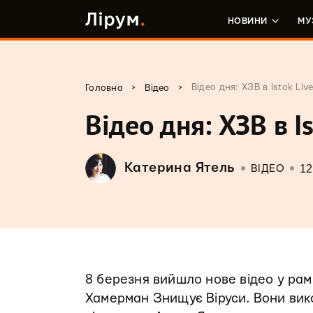
НОВИНИ
МУ
>
>
Відео дня: ХЗВ в Istok Liv
Головна
Відео
Відео дня: ХЗВ в Is
Катерина Ятель
12
ВІДЕО
8 березня вийшло нове відео у рамк
Хамерман Знищує Віруси. Вони вико