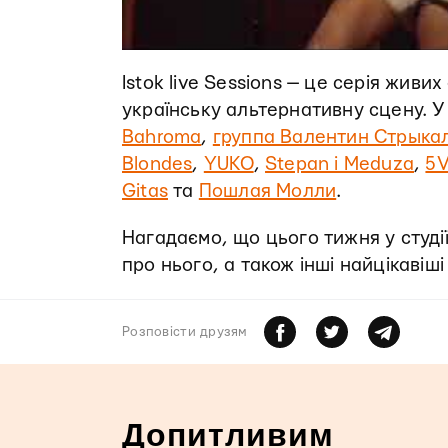
Istok live Sessions — це серія живи
українську альтернативну сцену. У
Bahroma
,
группа Валентин Стрыка
Blondes
,
YUKO
,
Stepan i Meduza
,
5V
Gitas
та
Пошлая Молли
.
Нагадаємо, що цього тижня у студії
про нього, а також інші найцікавіші
Розповiсти друзям
Допитливим