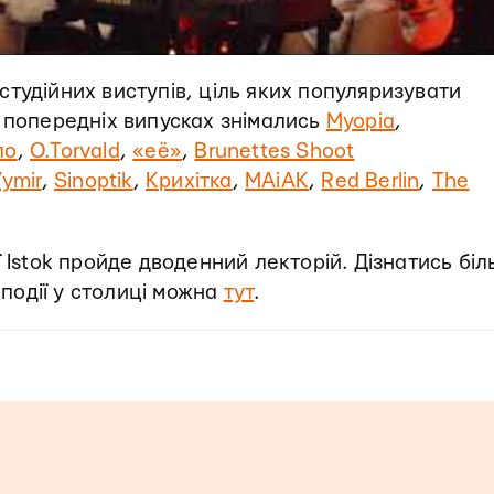
х студійних виступів, ціль яких популяризувати
 попередніх випусках знімались
Myopia
,
ло
,
O.Torvald
,
«её»
,
Brunettes Shoot
ymir
,
Sinoptik
,
Крихітка
,
MAiAK
,
Red Berlin
,
The
 Istok пройде дводенний лекторій. Дізнатись бі
 події у столиці можна
тут
.