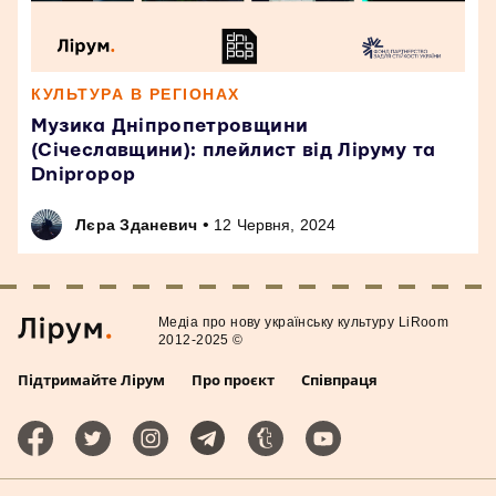
КУЛЬТУРА В РЕГІОНАХ
Музика Дніпропетровщини
(Січеславщини): плейлист від Ліруму та
Dnipropop
•
Лєра Зданевич
12 Червня, 2024
Медiа про нову українську культуру LiRoom
2012-2025 ©
Підтримайте Лірум
Про проєкт
Співпраця