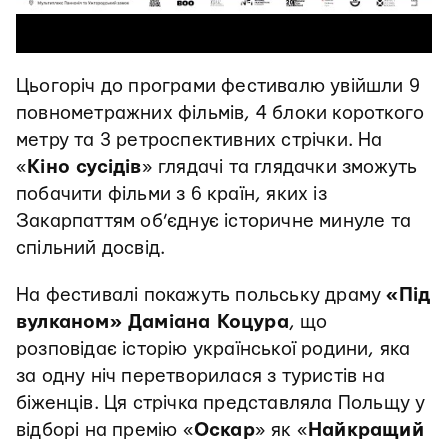
Цьогоріч до програми фестивалю увійшли 9
повнометражних фільмів, 4 блоки короткого
метру та 3 ретроспективних стрічки. На
«
Кіно сусідів
» глядачі та глядачки зможуть
побачити фільми з 6 країн, яких із
Закарпаттям об’єднує історичне минуле та
спільний досвід.
На фестивалі покажуть польську драму
«Під
вулканом» Даміана Коцура
, що
розповідає історію української родини, яка
за одну ніч перетворилася з туристів на
біженців. Ця стрічка представляла Польщу у
відборі на премію «
Оскар
» як «
Найкращий