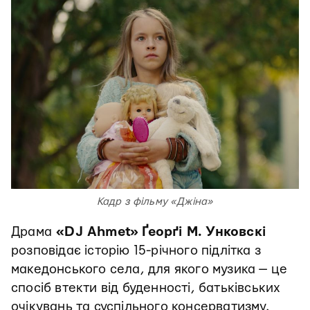
Кадр з фільму «Джіна»
Драма
«DJ Ahmet»
Ґеорґі М. Унковскі
розповідає історію 15-річного підлітка з
македонського села, для якого музика — це
спосіб втекти від буденності, батьківських
очікувань та суспільного консерватизму.