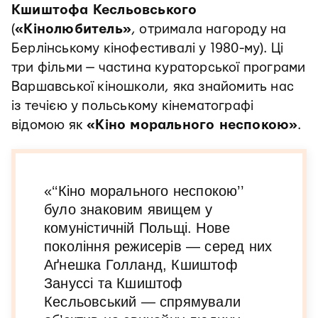
Кшиштофа Кесльовського
(
«Кінолюбитель»
, отримала нагороду на
Берлінському кінофестивалі у 1980-му). Ці
три фільми — частина кураторської програми
Варшавської кіношколи, яка знайомить нас
із течією у польському кінематографі
відомою як
«Кіно морального неспокою»
.
«‘‘Кіно морального неспокою’’
було знаковим явищем у
комуністичній Польщі. Нове
покоління режисерів — серед них
Аґнешка Голланд, Кшиштоф
Зануссі та Кшиштоф
Кесльовський — спрямували