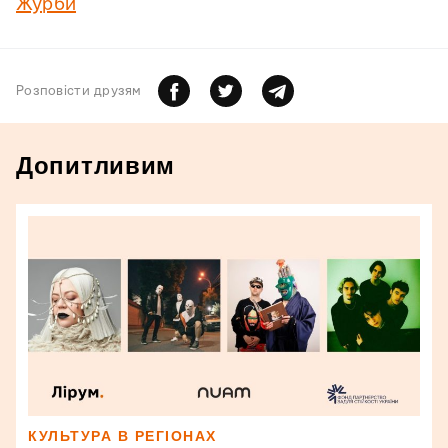
Журби
Розповiсти друзям
Допитливим
КУЛЬТУРА В РЕГІОНАХ