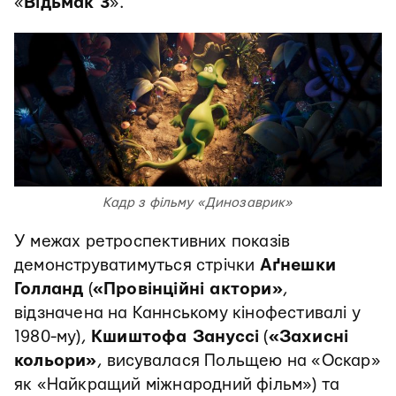
«
Відьмак 3
».
Кадр з фільму «Динозаврик»
У межах ретроспективних показів
демонструватимуться стрічки
Аґнешки
Голланд
(
«Провінційні актори»
,
відзначена на Каннському кінофестивалі у
1980-му),
Кшиштофа Зануссі
(
«Захисні
кольори»
, висувалася Польщею на «Оскар»
як «Найкращий міжнародний фільм») та