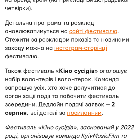
на бренд країн (на прикладі Вишеградської
четвірки).
Детальна програма та розклад
оновлюватимуться на
сайті фестивалю
.
Стежити за розкладом показів та новинами
заходу можна на
інстаграм-сторінці
фестивалю.
Також фестиваль «
Кіно сусідів
» оголошує
набір волонтерів і волонтерок. Команда
запрошує усіх, хто хоче долучитися до
організації події та побачити фестиваль
зсередини. Дедлайн подачі заявок —
2
серпня
, всі деталі за
посиланням
.
Фестиваль «Кіно сусідів», заснований у 2022
році, організовує команда KyivMusicFilm та