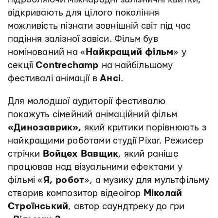
відкривають для цілого покоління
можливість пізнати зовнішній світ під час
падіння залізної завіси. Фільм був
номінований на «
Найкращий фільм
» у
секції
Contrechamp
на найбільшому
фестивалі анімації в
Ансі
.
Для молодшої аудиторії фестивалю
покажуть сімейний анімаційний фільм
«Динозаврик»,
який критики порівнюють з
найкращими роботами студії Pixar. Режисер
стрічки
Войцех Вавщик
, який раніше
працював над візуальними ефектами у
фільмі «
Я, робот
», а музику для мультфільму
створив композитор відеоігор
Міколай
Строїнський
, автор саундтреку до гри