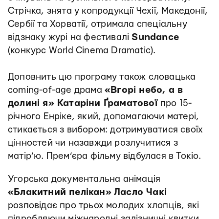
Стрічка, знята у копродукції Чехії, Македонії,
Сербії та Хорватії, отримала спеціальну
відзнаку журі на фестивалі
Sundance
(конкурс World Cinema Dramatic).
Доповнить цю програму також словацька
coming-of-age драма
«Вгорі небо, а в
долині я» Катаріни Ґраматової
про 15-
річного Енріке, який, допомагаючи матері,
стикається з вибором: дотримуватися своїх
цінностей чи назавжди розлучитися з
матір’ю. Прем’єра фільму відбулася в Токіо.
Угорська документальна анімація
«Блакитний пелікан»
Ласло Чакі
розповідає про трьох молодих хлопців, які
підробляючи міжнародні залізничні квитки,