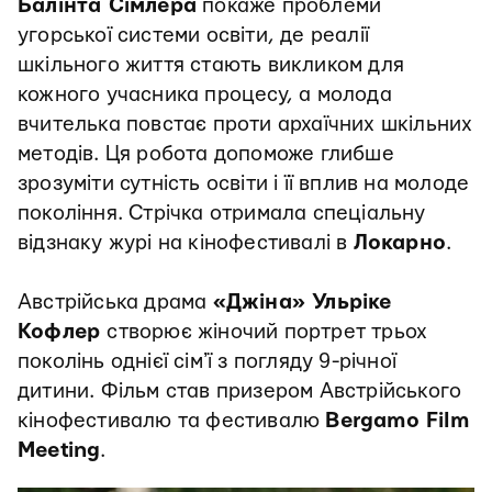
Балінта Сімлера
покаже проблеми
угорської системи освіти, де реалії
шкільного життя стають викликом для
кожного учасника процесу, а молода
вчителька повстає проти архаїчних шкільних
методів. Ця робота допоможе глибше
зрозуміти сутність освіти і її вплив на молоде
покоління. Стрічка отримала спеціальну
відзнаку журі на кінофестивалі в
Локарно
.
Австрійська драма
«Джіна» Ульріке
Кофлер
створює жіночий портрет трьох
поколінь однієї сімʼї з погляду 9-річної
дитини. Фільм став призером Австрійського
кінофестивалю та фестивалю
Bergamo Film
Meeting
.