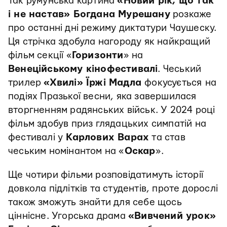
Так румунська картина
«Новий рік, що так
і не настав» Богдана Мурешану
розкаже
про останні дні режиму диктатури Чаушеску.
Ця стрічка здобула нагороду як найкращий
фільм секції «
Горизонти
» на
Венеційському кінофестивалі
. Чеський
трилер
«Хвилі» Їржі Мадла
фокусується
на
подіях Празької весни, яка завершилася
вторгненням радянських військ. У 2024 році
фільм здобув приз глядацьких симпатій на
фестивалі у
Карлових Варах
та став
чеським номінантом на «
Оскар
».
Ще чотири фільми розповідатимуть історії
довкола підлітків та студентів, проте дорослі
також зможуть знайти для себе щось
ціннісне. Угорська драма
«Вивчений урок»