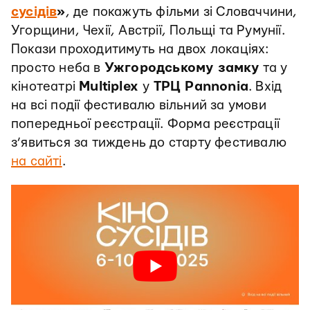
cусідів
»
, де покажуть фільми зі Словаччини,
Угорщини, Чехії, Австрії, Польщі та Румунії.
Покази проходитимуть на двох локаціях:
просто неба в
Ужгородському замку
та у
кінотеатрі
Multiplex
у
ТРЦ Pannonia
. Вхід
на всі події фестивалю вільний за умови
попередньої реєстрації. Форма реєстрації
з’явиться за тиждень до старту фестивалю
на сайті
.