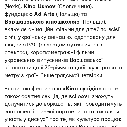
(Чехія),
Kino Usmev
(Словаччина),
фундацією
Ad Arte
(Польща) та
Варшавською кіношколою
(Польща),
включає анімаційні фільми для дітей та всієї
сім’ї, українську анімацію, адаптовану для
людей з РАС (розладом аутистичного
спектра), короткометражні фільми
українських випускників Варшавської
кіношколи до її 20-річчя та добірку короткого
метру з країн Вишеградської четвірки.
Частиною фестивалю «
Кіно сусідів
» стане
також освітня секція, де всі охочі зможуть
долучитися до воркшопів, які проводитимуть
запрошені іноземні партнери, а також взяти
участь у дискусії про те, як культура працює