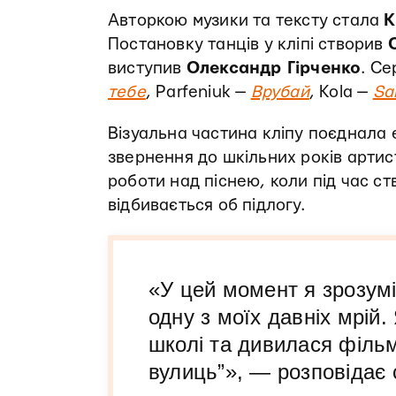
Авторкою музики та тексту стала
K
Постановку танців у кліпі створив
виступив
Олександр Гірченко
. С
тебе
, Parfeniuk —
Врубай
, Kola —
Sa
Візуальна частина кліпу поєднала 
звернення до шкільних років арти
роботи над піснею, коли під час ст
відбивається об підлогу.
«У цей момент я зрозумі
одну з моїх давніх мрій
школі та дивилася фільми
вулиць”», — розповідає 