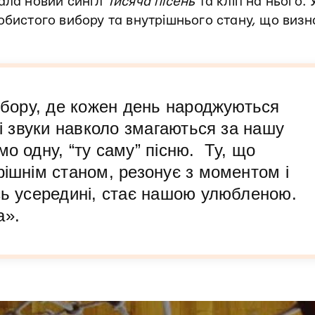
ала новий сингл
Тисяча пісень
та кліп на нього. 
обистого вибору та внутрішнього стану, що визн
вибору, де кожен день народжуються
сі звуки навколо змагаються за нашу
о одну, “ту саму” пісню. Ту, що
рішнім станом, резонує з моментом і
сь усередині, стає нашою улюбленою.
а».