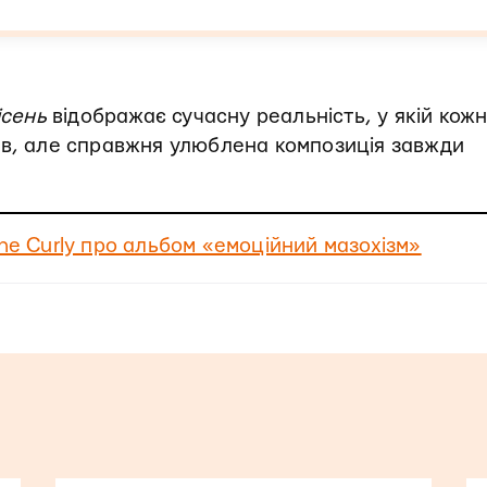
ісень
відображає сучасну реальність, у якій кож
ів, але справжня улюблена композиція завжди
The Curly про альбом «емоційний мазохізм»