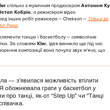
ler
спільно з музичним продюсером
Антоном Ку
Остап Кобрін
, а режисером відео
еред інших робіт режисера — Chekson —
Тільки за
lut Papa
.
елементи танцю і баскетболу — символічне
стки. За словами
Kler
, ідея виникла ще під час
ворення композиції вона почула звук м’яча, що
ла — з’явилася можливість втілити
. Я обожнювала грати у баскетбол у
 про танці, як-от “Step Up” чи “Танці
співачка.