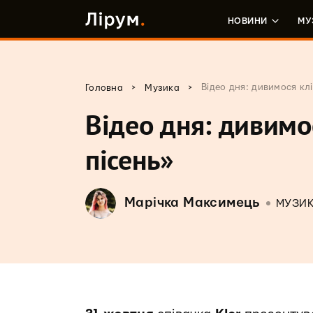
НОВИНИ
МУ
>
>
Відео дня: дивимося клі
Головна
Музика
Відео дня: дивимос
пісень»
Марічка Максимець
МУЗИ