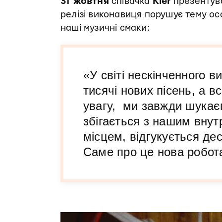
31 жовтня
співачка
Kler
презентув
релізі виконавиця порушує тему ос
наші музичні смаки:
«У світі нескінченного 
тисячі нових пісень, а в
увагу, ми завжди шукаєм
збігається з нашим внут
місцем, відгукується де
Саме про це нова робот