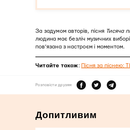
За задумом авторів, пісня
Тисяча п
людина має безліч музичних вибор
пов’язана з настроєм і моментом.
Читайте також
:
Пісня за піснею: 
Розповiсти друзям
Допитливим