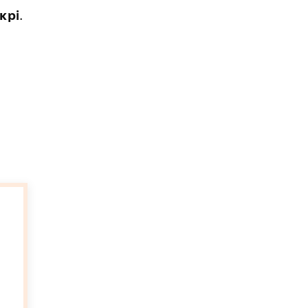
крі
.