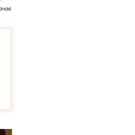
У
ачає