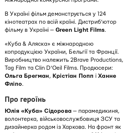
міжнародної конкурсної програми.
В Україні фільм демонструється у 124
кінотеатрах по всій країні. Дистриб’ютор
фільму в Україні —
Green Light Films
.
«Куба & Аляска» є міжнародною
копродукцією України, Бельгії та Франції.
Виробництво належить 2Brave Productions,
Tag Film та Clin D’Oeil Films. Продюсери:
Ольга Брегман
,
Крістіан Попп
і
Ханне
Фліпо
.
Про героїнь
Юлія «Куба» Сідорова
— парамедикиня,
волонтерка, військовослужбовиця ЗСУ та
дизайнерка родом із Харкова. На фронт як