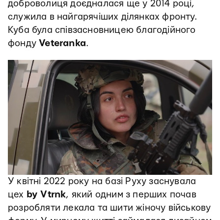
доброволиця доєдналася ще у 2014 році,
служила в найгарячіших ділянках фронту.
Куба була співзасновницею благодійного
фонду
Veteranka
.
У квітні 2022 року на базі Руху заснувала
цех
by Vtrnk
, який одним з перших почав
розробляти лекала та шити жіночу військову