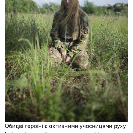
Обидві героїні є активними учасницями руху