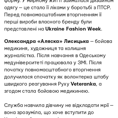
форму. У мирному житті займалася дизайном
одягу — це стало її ліками у боротьбі з ПТСР.
Перед повномасштабним вторгненням її
перші вироби власного бренду були
представлені на
Ukraine Fashion Week
.
Олександра «Аляска» Лисицька
— бойова
медикиня, художниця та колишня
журналістка. Після навчання в Одеському
медуніверситеті працювала у ЗМІ. Після
початку повномасштабного вторгнення
долучилася спочатку як волонтерка штабу
швидкого реагування Руху
Veteranka
, а
згодом стала бойовою медикинею.
Служба навчила дівчину не відкладати мрії —
вона зрозуміла, що хоче вступити до