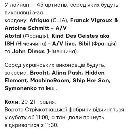
У лайнапі — 45 артистів, серед яких будуть
виконавці з-за
кордону:
Afriqua
(США),
Franck Vigroux &
Antoine Schmitt – A/V
Atotal
(Франція),
Kind Des Geistes aka
ISH
(Німеччина) –
A/V live, Sibil
(Франція)
та
John Dimas
(Німеччина).
Серед українських виконавців будуть,
зокрема,
Brooht, Alina Pash, Hidden
Element, MachineRoom, Ship Her Son,
Symonenko
та інші.
Коли
: 20-21 травня.
Ворота Стрічкоткацької фабрики відчиняться
у суботу об 11:00, а танцполи почнуть
відкриватися з 11:30.