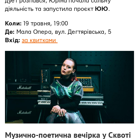
дует розпався, Юріна почала сольну
діяльність та запустила проєкт
ЮЮ
.
Коли:
19 травня, 19:00
Де:
Мала Опера, вул. Дегтярівська, 5
Вхід:
за квитками
Музично-поетична вечірка у Сквоті