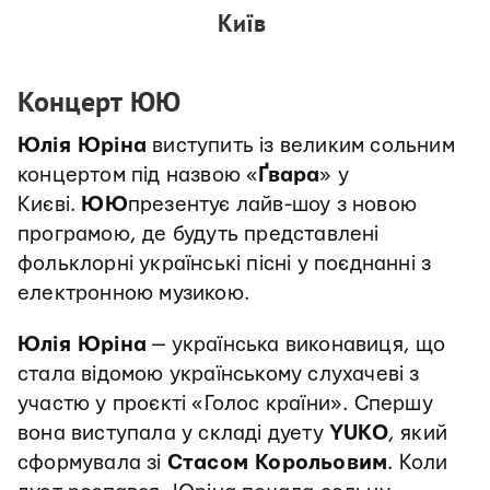
Київ
Концерт ЮЮ
Юлія Юріна
виступить із великим сольним
концертом під назвою «
Ґвара
» у
Києві.
ЮЮ
презентує лайв-шоу з новою
програмою, де будуть представлені
фольклорні українські пісні у поєднанні з
електронною музикою.
Юлія Юріна
— українська виконавиця, що
стала відомою українському слухачеві з
участю у проєкті «Голос країни». Спершу
вона виступала у складі дуету
YUKO
, який
сформувала зі
Стасом Корольовим
. Коли