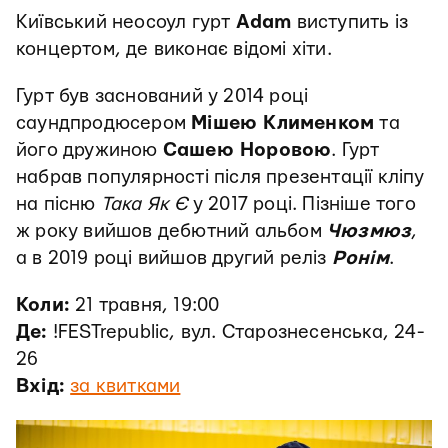
Київський неосоул гурт
Adam
виступить із
концертом, де виконає відомі хіти.
Гурт був заснований у 2014 році
саундпродюсером
Мішею Клименком
та
його дружиною
Сашею Норовою
. Гурт
набрав популярності після презентації кліпу
на пісню
Така Як Є
у 2017 році. Пізніше того
ж року вийшов дебютний альбом
Чюзмюз
,
а в 2019 році вийшов другий реліз
Ронім
.
Коли:
21 травня, 19:00
Де:
!FESTrepublic, вул. Старознесенська, 24-
26
Вхід:
за квитками