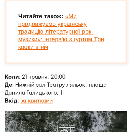
Читайте також:
«Ми
продовжуємо українську
традицію літературної рок-
музики»: інтерв’ю з гуртом Три
кроки в ніч
Коли
: 21 травня, 20:00
Де
: Нижній зал Театру ляльок, площа
Данила Галицького, 1
Вхід
:
за квитками