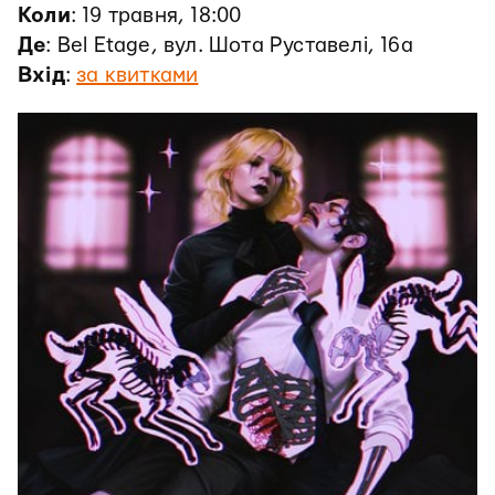
Коли
: 19 травня, 18:00
Де
: Bel Etage, вул. Шота Руставелі, 16а
Вхід
:
за квитками