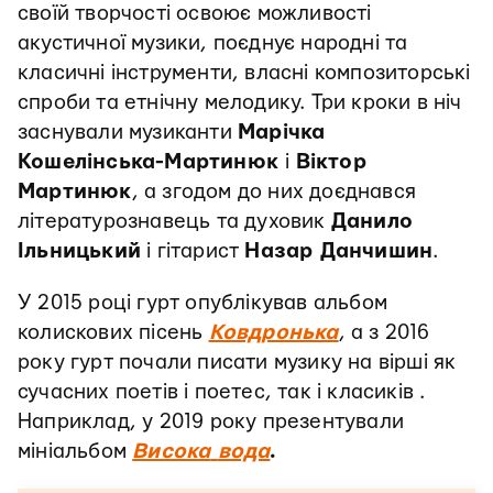
своїй творчості освоює можливості
акустичної музики, поєднує народні та
класичні інструменти, власні композиторські
спроби та етнічну мелодику. Три кроки в ніч
заснували музиканти
Марічка
Кошелінська-Мартинюк
і
Віктор
Мартинюк
, а згодом до них доєднався
літературознавець та духовик
Данило
Ільницький
і гітарист
Назар Данчишин
.
У 2015 році гурт опублікував альбом
колискових пісень
Ковдронька
, а з 2016
року гурт почали писати музику на вірші як
сучасних поетів і поетес, так і класиків .
Наприклад, у 2019 року презентували
мініальбом
Висока
вода
.