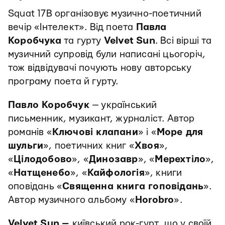
Squat 17B організовує музично-поетичний
вечір «Інтелект». Від поета
Павла
Коробчука
та гурту
Velvet Sun
. Всі вірші та
музичний супровід були написані цьогоріч,
тож відвідувачі почують нову авторську
програму поета й гурту.
Павло Коробчук
— український
письменник, музикант, журналіст. Автор
романів «
Ключові клапани
» і «
Море для
шульги
», поетичних книг «
Хвоя
»,
«
Цілодобово
», «
Динозавр
», «
Мерехтіло
»,
«
Натщенебо
», «
Кайфологія
», книги
оповідань «
Священна книга гоповідань
».
Автор музичного альбому «
Horobro
».
Velvet Sun —
київський рок-гурт, що у своїй