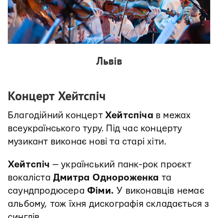
Львів
Концерт Хейтспіч
Благодійний концерт
Хейтспіча
в межах
всеукраїнського туру. Під час концерту
музикант виконає нові та старі хіти.
Хейтспіч
— український панк-рок проєкт
вокаліста
Дмитра Однороженка
та
саундпродюсера
Фіми.
У виконавців немає
альбому, тож їхня дискографія складається з
синглів.