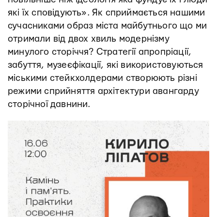
які їх сповідують». Як сприймається нашими
сучасниками образ міста майбутнього що ми
отримали від двох хвиль модернізму
минулого сторіччя? Стратегії апропріації,
забуття, музеєфікації, які використовуються
міськими стейкхолдерами створюють різні
режими сприйняття архітектури авангарду
сторічної давнини.