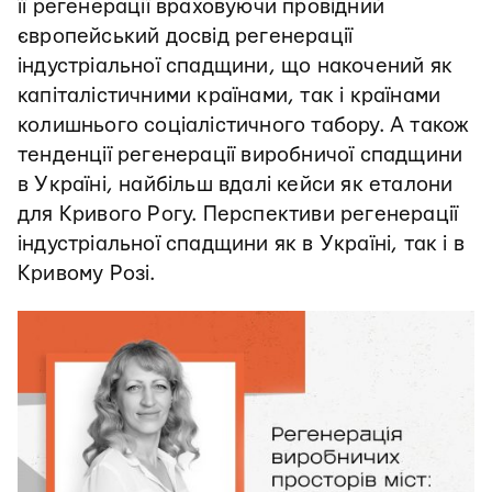
її регенерації враховуючи провідний
європейський досвід регенерації
індустріальної спадщини, що накочений як
капіталістичними країнами, так і країнами
колишнього соціалістичного табору. А також
тенденції регенерації виробничої спадщини
в Україні, найбільш вдалі кейси як еталони
для Кривого Рогу. Перспективи регенерації
індустріальної спадщини як в Україні, так і в
Кривому Розі.