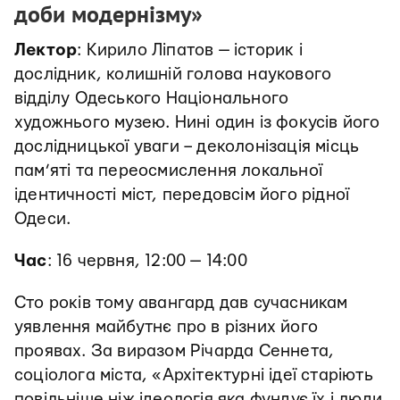
доби модернізму»
Лектор
: Кирило Ліпатов — історик і
дослідник, колишній голова наукового
відділу Одеського Національного
художнього музею. Нині один із фокусів його
дослідницької уваги – деколонізація місць
пам’яті та переосмислення локальної
ідентичності міст, передовсім його рідної
Одеси.
Час
: 16 червня, 12:00 — 14:00
Сто років тому авангард дав сучасникам
уявлення майбутнє про в різних його
проявах. За виразом Річарда Сеннета,
соціолога міста, «Архітектурні ідеї старіють
повільніше ніж ідеологія яка фундує їх і люди