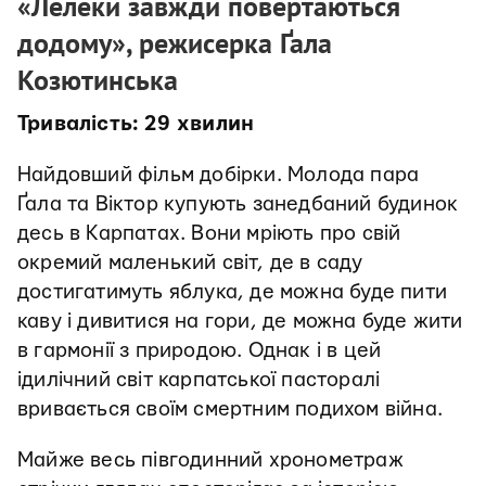
«Лелеки завжди повертаються
додому», режисерка Ґала
Козютинська
Тривалість: 29 хвилин
Найдовший фільм добірки. Молода пара
Ґала та Віктор купують занедбаний будинок
десь в Карпатах. Вони мріють про свій
окремий маленький світ, де в саду
достигатимуть яблука, де можна буде пити
каву і дивитися на гори, де можна буде жити
в гармонії з природою. Однак і в цей
ідилічний світ карпатської пасторалі
вривається своїм смертним подихом війна.
Майже весь півгодинний хронометраж