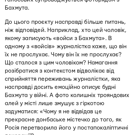
Бахмута.
До цього проєкту насправді більше питань,
ніж відповідей. Наприклад, хто цей чоловік,
якому записують «войси з Бахмута». В
одному з «войсів» журналістка каже, що він
їх не прослухає. Чому він їх не прослухає?
Що сталося з цим чоловіком? Намагання
розібратися з контекстом відволікає від
сприйняття переживань журналістки, яка
насправді досить емоційно описує будні
Бахмута у війні. А фото колишніх трояндових
алей у місті лише змушує з гіркотою
задуматися: «Чому я не відвідав це
прекрасне донбаське містечко до того, як
Росія перетворила його у постапокаліптичні