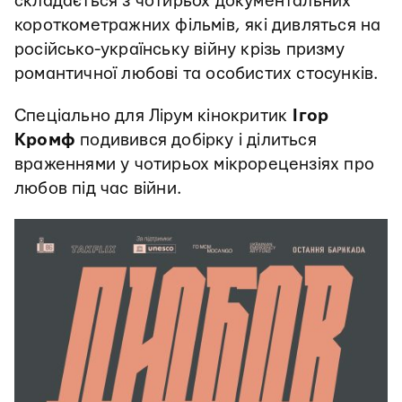
складається з чотирьох документальних
короткометражних фільмів, які дивляться на
російсько-українську війну крізь призму
романтичної любові та особистих стосунків.
Спеціально для Лірум кінокритик
Ігор
Кромф
подивився добірку і ділиться
враженнями у чотирьох мікрорецензіях про
любов під час війни.