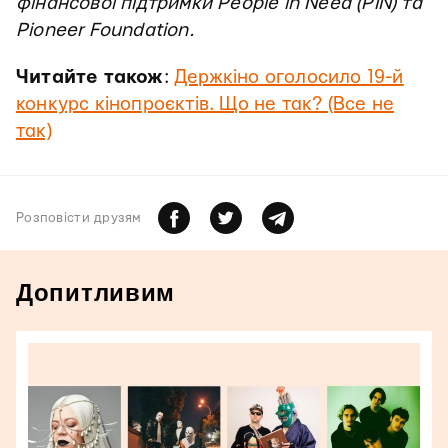
фінансової підтримки People in Need (PIN) та
Pioneer Foundation.
Читайте також
:
Держкіно оголосило 19-й
конкурс кінопроєктів. Що не так? (Все не
так)
Розповiсти друзям
Допитливим