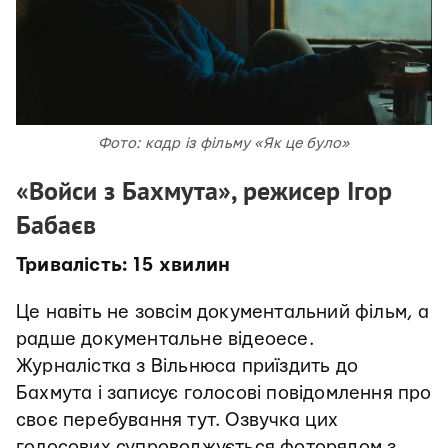
Фото: кадр із фільму «Як це було»
«Войси з Бахмута», режисер Ігор
Бабаєв
Тривалість: 15 хвилин
Це навіть не зовсім документальний фільм, а
радше документальне відеоесе.
Журналістка з Вільнюса приїздить до
Бахмута і записує голосові повідомлення про
своє перебування тут. Озвучка цих
голосових супроводжується фоторядом з