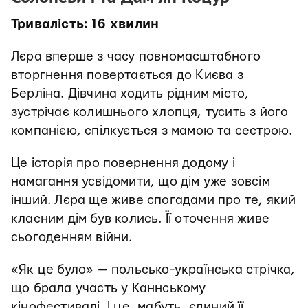
Тривалість: 16 хвилин
Лєра вперше з часу повномасштабного
вторгнення повертається до Києва з
Берліна. Дівчина ходить рідним місто,
зустрічає колишнього хлопця, тусить з його
компанією, спілкується з мамою та сестрою.
Це історія про повернення додому і
намагання усвідомити, що дім уже зовсім
інший. Лєра ще живе спогадами про те, який
класним дім був колись. Її оточення живе
сьогоденням війни.
«Як це було»
—
польсько-українська стрічка,
що брала участь у Каннському
кінофестивалі. І це, мабуть, єдиний її