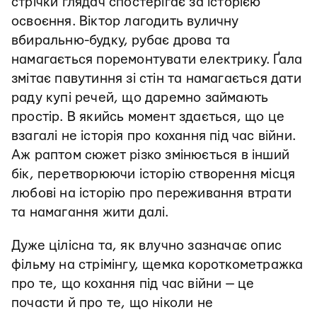
стрічки глядач спостерігає за історією
освоєння. Віктор лагодить вуличну
вбиральню-будку, рубає дрова та
намагається поремонтувати електрику. Ґала
змітає павутиння зі стін та намагається дати
раду купі речей, що даремно займають
простір. В якийсь момент здається, що це
взагалі не історія про кохання під час війни.
Аж раптом сюжет різко змінюється в інший
бік, перетворюючи історію створення місця
любові на історію про переживання втрати
та намагання жити далі.
Дуже цілісна та, як влучно зазначає опис
фільму на стрімінгу, щемка короткометражка
про те, що кохання під час війни — це
почасти й про те, що ніколи не