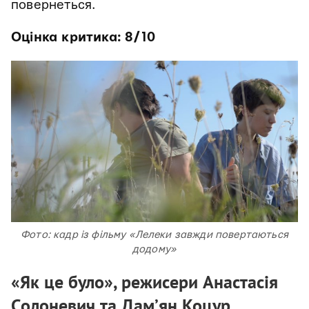
повернеться.
Оцінка критика: 8/10
Фото: кадр із фільму «Лелеки завжди повертаються
додому»
«Як це було», режисери Анастасія
Солоневич та Дам’ян Коцур