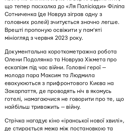
що тепер пасхалка до «Ля Палісіади» Філіпа
Сотниченка (де Новруз зіграв одну з
головних ролей) зчитується значно легше.
Врешті пропоную освіжити у пам’яті
мініогляд з червня 2023 року.
Документальна короткометражна робота
Олени Подолянко та Новруза Хікмета про
ескапізм під час війни. Головні герої —
молода пара Максим та Людмила
евакуюються з прифронтового Києва на
Закарпаття, де проводять ніч в якомусь
готелі, намагаючися не говорити про те, що
найбільш тривожить — війну.
Стрічка нагадує кіно «іранської нової хвилі»,
де стирається межа між постановкою та