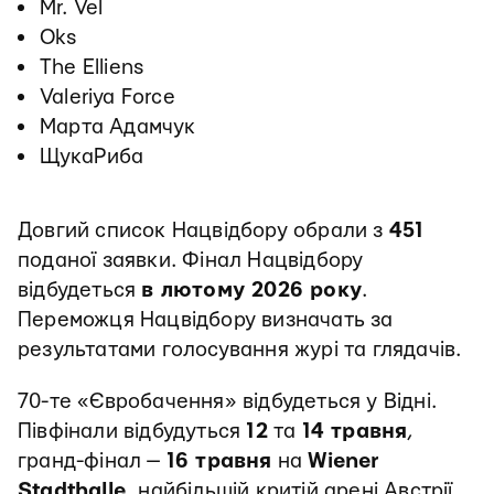
Mr. Vel
Oks
The Elliens
Valeriya Force
Марта Адамчук
ЩукаРиба
Довгий список Нацвідбору обрали з
451
поданої заявки. Фінал Нацвідбору
відбудеться
в лютому 2026 року
.
Переможця Нацвідбору визначать за
результатами голосування журі та глядачів.
70-те «Євробачення» відбудеться у Відні.
Півфінали відбудуться
12
та
14 травня
,
гранд-фінал —
16 травня
на
Wiener
Stadthalle
, найбільшій критій арені Австрії.