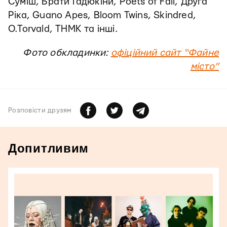
Суміш, Брати Гадюкіни, Poets of Fall, Друга
Ріка, Guano Apes, Bloom Twins, Skindred,
O.Torvald, ТНМК та інші.
Фото обкладинки:
офіційний сайт “Файне
місто”
Розповiсти друзям
Допитливим