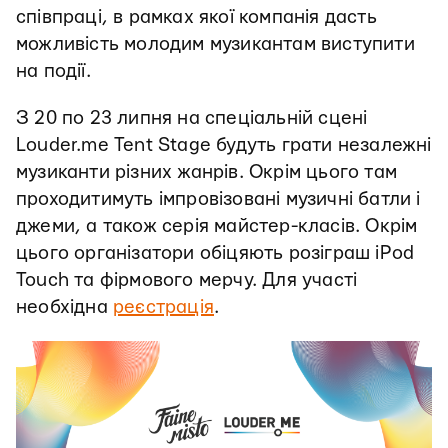
співпраці, в рамках якої компанія дасть
можливість молодим музикантам виступити
на події.
З 20 по 23 липня на спеціальній сцені
Louder.me Tent Stage будуть грати незалежні
музиканти різних жанрів. Окрім цього там
проходитимуть імпровізовані музичні батли і
джеми, а також серія майстер-класів. Окрім
цього організатори обіцяють розіграш iPod
Touch та фірмового мерчу. Для участі
необхідна
реєстрація
.