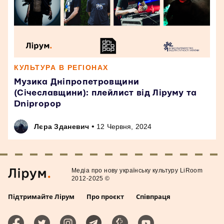
КУЛЬТУРА В РЕГІОНАХ
Музика Дніпропетровщини
(Січеславщини): плейлист від Ліруму та
Dnipropop
•
Лєра Зданевич
12 Червня, 2024
Медiа про нову українську культуру LiRoom
2012-2025 ©
Підтримайте Лірум
Про проєкт
Співпраця