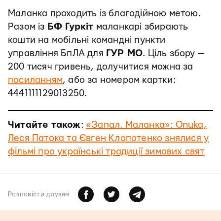
Маланка проходить із благодійною метою.
Разом із
БФ Гуркіт
маланкарі збирають
кошти на мобільні командні пункти
управління БпЛА для
ГУР МО
. Ціль збору —
200 тисяч гривень, долучитися можна за
посиланням
, або за номером картки:
4441111129013250.
Читайте також
:
«Запал. Маланка»: Onuka,
Леся Патока та Євген Клопотенко знялися у
фільмі про українські традиції зимових свят
Розповiсти друзям