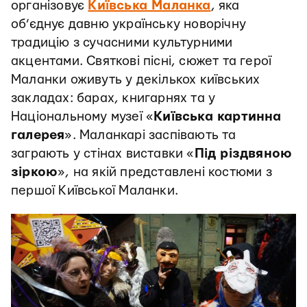
організовує
Київська Маланка
, яка
об’єднує давню українську новорічну
традицію з сучасними культурними
акцентами. Святкові пісні, сюжет та герої
Маланки оживуть у декількох київських
закладах: барах, книгарнях та у
Національному музеї «
Київська картинна
галерея
». Маланкарі заспівають та
заграють у стінах виставки «
Під різдвяною
зіркою
», на якій представлені костюми з
першої Київської Маланки.