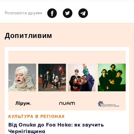
Розповiсти друзям
Допитливим
КУЛЬТУРА В РЕГІОНАХ
Від Onuka до Foa Hoka: як звучить
Чернігівщина