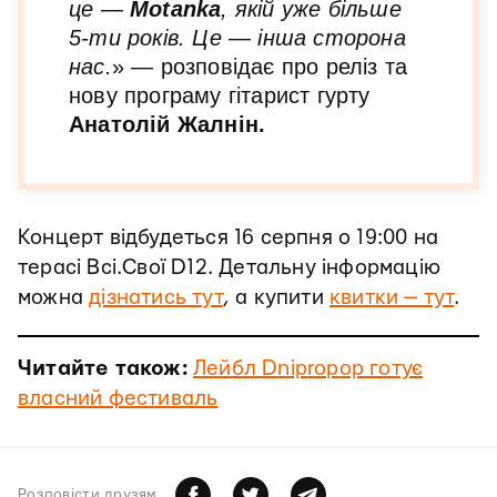
це —
Motanka
, якій уже більше
5-ти років. Це — інша сторона
нас.
» — розповідає про реліз та
нову програму гітарист гурту
Анатолій Жалнін.
Концерт відбудеться 16 серпня о 19:00 на
терасі Всі.Свої D12. Детальну інформацію
можна
дізнатись тут
, а купити
квитки — тут
.
Читайте також:
Лейбл Dnipropop готує
власний фестиваль
Розповiсти друзям