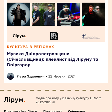
КУЛЬТУРА В РЕГІОНАХ
Музика Дніпропетровщини
(Січеславщини): плейлист від Ліруму та
Dnipropop
•
Лєра Зданевич
12 Червня, 2024
Медiа про нову українську культуру LiRoom
2012-2025 ©
Підтримайте Лірум
Про проєкт
Співпраця