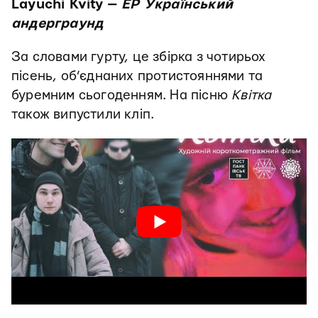
Layuchi Kvity —
EP Український
андерграунд
За словами гурту, це збірка з чотирьох
пісень, об’єднаних протистояннями та
буремним сьогоденням. На пісню
Квітка
також випустили кліп.