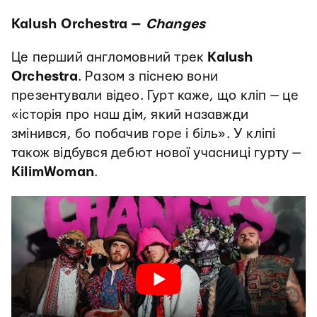
Kalush Orchestra —
Changes
Це перший англомовний трек
Kalush
Orchestra
. Разом з піснею вони
презентували відео. Гурт каже, що кліп — це
«історія про наш дім, який назавжди
змінився, бо побачив горе і біль». У кліпі
також відбувся дебют нової учасниці гурту —
KilimWoman
.