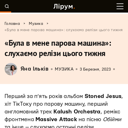
>
>
Головна
Музика
«Була в мене парова машина»: слухаємо релізи цього тижня
«Була в мене парова машина»:
слухаємо релізи цього тижня
Яна Ільків
3 Березня, 2023
МУЗИКА
Перший за п’ять років альбом
Stoned Jesus
,
хіт ТікТоку про парову машину, перший
англомовний трек
Kalush Orchestra
, ремікс
фронтмена
Massive Attack
на пісню
Обійми
та інше — слухаємо останні релізи.