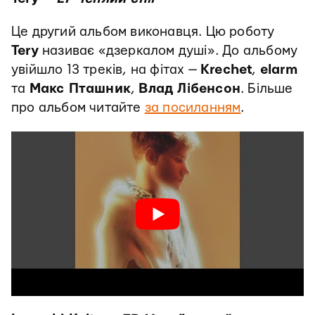
Це другий альбом виконавця. Цю роботу
Tery
називає «дзеркалом душі». До альбому
увійшло 13 треків, на фітах —
Krechet
,
elarm
та
Макс Пташник
,
Влад Лібенсон
. Більше
про альбом читайте
за посиланням
.