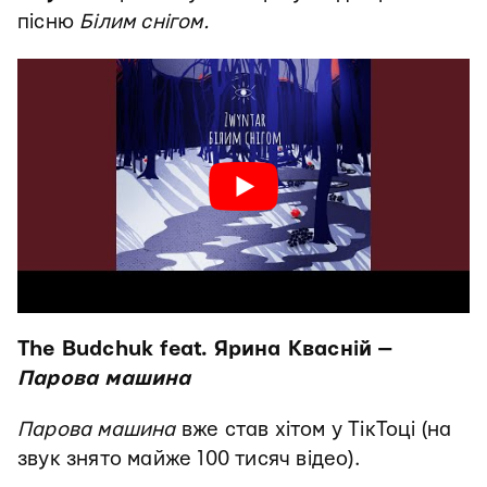
пісню
Білим снігом.
The Budchuk feat. Ярина Квасній —
Парова машина
Парова машина
вже став хітом у ТікТоці (на
звук знято майже 100 тисяч відео).