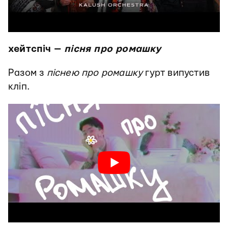
хейтспіч —
пісня про ромашку
Разом з
піснею про ромашку
гурт випустив
кліп.