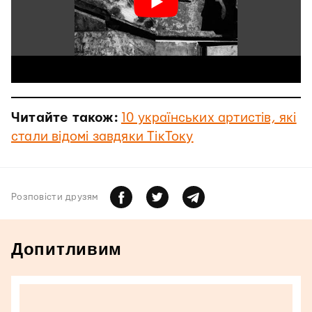
Читайте також:
10 українських артистів, які
стали відомі завдяки ТікТоку
Розповiсти друзям
Допитливим