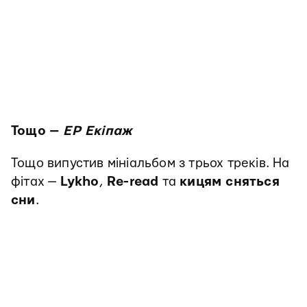
Тощо —
EP Екіпаж
Тощо випустив мініальбом з трьох треків. На
фітах —
Lykho
,
Re-read
та
кицям сняться
сни
.