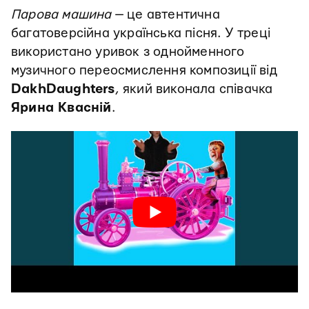
Парова машина
— це автентична
багатоверсійна українська пісня. У треці
використано уривок з однойменного
музичного переосмислення композиції від
DakhDaughters
, який виконала співачка
Ярина Квасній
.