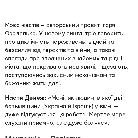
Мова жестів — авторський проєкт Ігоря
Осолодько. У новому синглі
тріо говорить
про циклічність переживань: відчай та
безсилля від терактів та війни; а також
спогади про втрачених знайомих та рідні
міста, що накривають мов хвилі, і щезають,
поступаючись захисним механізмам та
бажанню жити далі.
Настя Денеж:
«Мені, як людині в якої дві
батьківщини (Україна й Ізраїль) у війні —
дуже відгукується ця робота. Мертве море
слухати приємно, але дуже боляче».