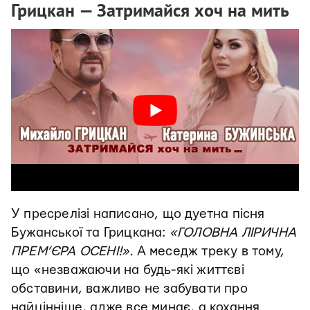
Грицкан — Затримайся хоч на мить
У пресрелізі написано, що дуетна пісня
Бужанської та Грицкана:
«ГОЛОВНА ЛІРИЧНА
ПРЕМ’ЄРА ОСЕНІ!».
А меседж треку в тому,
що «незважаючи на будь-які життєві
обставини, важливо не забувати про
найцінніше, адже все минає, а кохання