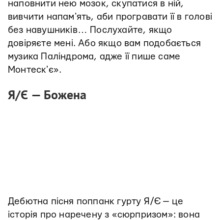
наповнити нею мозок, скупатися в ній,
вивчити напамʼять, аби програвати її в голові
без навушників… Послухайте, якщо
довіряєте мені. Або якщо вам подобається
музика Паліндрома, адже її пише саме
Монтескʼє».
Я/Є — Божена
Дебютна пісня поппанк гурту Я/Є — це
історія про наречену з «сюрпризом»: вона