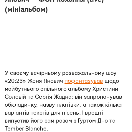
(мініальбом)
У своєму вечірньому розважальному шоу
«20:23» Женя Янович
пофантазував
щодо
майбутнього спільного альбому Христини
Соловій та Сергія Жадна: він запропонував
обкладинку, назву платівки, а також кілька
варіантів текстів для пісень. І врешті
випустив його сам разом з Гуртом Дно та
Tember Blanche.