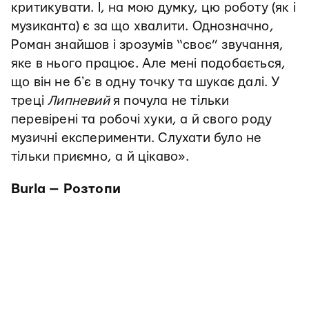
критикувати. І, на мою думку, цю роботу (як і
музиканта) є за що хвалити. Однозначно,
Роман знайшов і зрозумів “своє” звучання,
яке в нього працює. Але мені подобається,
що він не бʼє в одну точку та шукає далі. У
треці
Липневий
я почула не тільки
перевірені та робочі хуки, а й свого роду
музичні експерименти. Слухати було не
тільки приємно, а й цікаво».
Burla — Розтопи