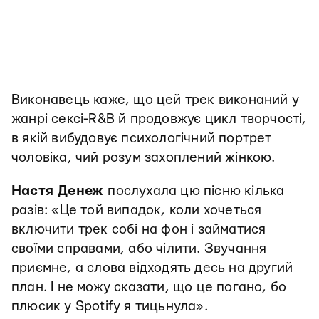
Виконавець каже, що цей трек виконаний у
жанрі сексі-R&B й продовжує цикл творчості,
в якій вибудовує психологічний портрет
чоловіка, чий розум захоплений жінкою.
Настя Денеж
послухала цю пісню кілька
разів: «Це той випадок, коли хочеться
включити трек собі на фон і займатися
своїми справами, або чілити. Звучання
приємне, а слова відходять десь на другий
план. І не можу сказати, що це погано, бо
плюсик у Spotify я тицьнула».