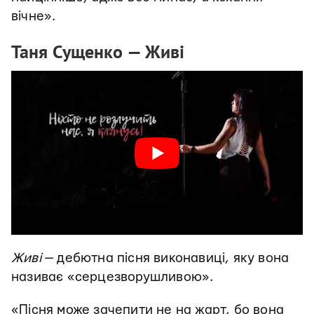
вічне».
Таня Сущенко — Живі
Живі
— дебютна пісня виконавиці, яку вона
називає «серцезворушливою».
«Пісня може зачепити не на жарт, бо вона