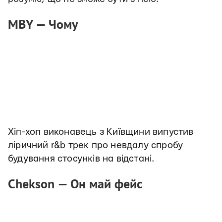
MBY — Чому
Хіп-хоп виконавець з Київщини випустив
ліричний r&b трек про невдалу спробу
будування стосунків на відстані.
Chekson — Он май фейс