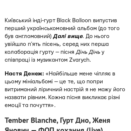
Київський інді-гурт Black Balloon випустив
перший українськомовний альбом (до того
був англомовний)
Далі вище
. До нього
увійшло пʼять пісень, серед них перша
колаборація гурту — пісня
Дінь Дінь
у
співпраці із музикантом Zvarych.
Настя Денеж:
«Найбільше мене чіпляє в
цьому мініальбомі — це те, що попри
витриманий ліричний настрій я не можу його
назвати рівним. Кожна пісня викликає різні
емоції та почуття».
Tember Blanche, Гурт Дно, Женя
Янович — ФОП кохання (live)