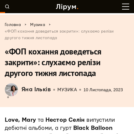
>
>
Головна
Музика
«ФОП кохання доведеться закрити»: слухаємо релізи
другого тижня листопада
«ФОП кохання доведеться
закрити»: слухаємо релізи
другого тижня листопада
Яна Ільків
10 Листопада, 2023
МУЗИКА
Love, Mary
та
Нестор Селін
випустили
дебютні альбоми, а гурт
Black Balloon