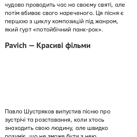
чудово проводить час на своєму святі, але
потім вбиває свого нареченого. Ця пісня є
першою з циклу композицій під жанром,
який гурт «потойбічний панк-рок».
Pavich — Красиві фільми
Павло Шустряков випустив пісню про
зустрічі та розставання, коли хтось
знаходить свою людину, але швидко
розуміє, що не зможе бути з нею.