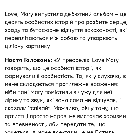
Love, Mary випустила дебютний альбом — це
десять особистих історій про розбите серце,
зраду та бутафорне відчуття закоханості, які
переплітаються між собою та утворюють
цілісну картинку.
Настя Головань
: «У пресрелізі Love Mary
говорить, що це особисті історії, які
формували її особистість. Та, як у слухача, в
мене складається протилежне враження:
ніби пані Mary помістили в чужу для неї
лірику та звук, які вона сама не відчуває, і
сказали “співай”. Можливо, річ у тому, що
артистці просто наразі не вистачає харизми
та впевненості, аби передати те, що
хочеться. А може все-таки це не її стиль