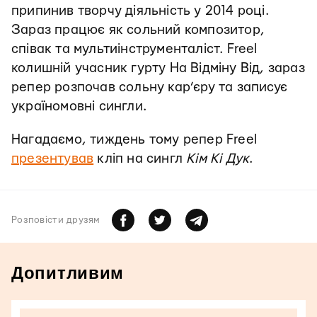
припинив творчу діяльність у 2014 році.
Зараз працює як сольний композитор,
співак та мультиінструменталіст. Freel
колишній учасник гурту На Відміну Від, зараз
репер розпочав сольну кар’єру та записує
україномовні сингли.
Нагадаємо, тиждень тому репер Freel
презентував
кліп на сингл
Кім Кі Дук
.
Розповiсти друзям
Допитливим